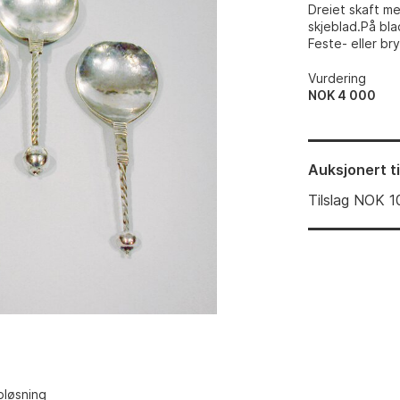
Dreiet skaft me
skjeblad.På bl
Feste- eller bry
Vurdering
NOK 4 000
Auksjonert
t
Tilslag
NOK
1
pløsning