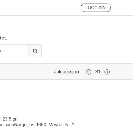
LOGG INN
tet.
Juleauksjon
81
: 23,5 gr.
nmark/Norge, før 1660. Mester: N.. ?