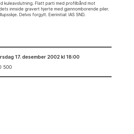
d kuleavslutning. Flatt parti med profilbånd mot
adets innside gravert hjerte med gjennomborende piler.
llupsskje. Delvis forgylt. Eierinitial: IAS SND.
irsdag 17. desember 2002 kl 18:00
0 500