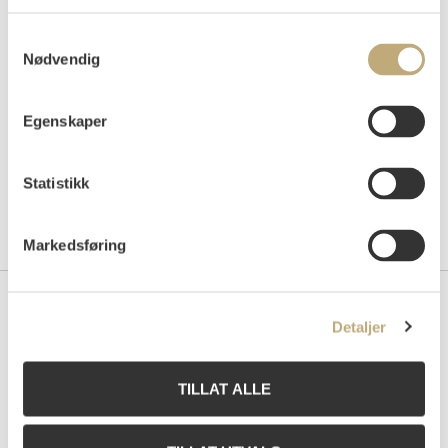
Auksjonert
mandag 26. mai 2003 kl 18:00
Tilslag
NOK
420 000
Samtykkevalg
Nødvendig
Egenskaper
Statistikk
Markedsføring
Kontakt oss
Detaljer
Grev Wedels Plass Auksjoner AS
Bankplassen 1A
TILLAT ALLE
0151 Oslo
Telefon: 22 86 21 86