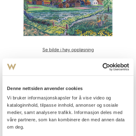
Se bilde i høy oppløsning
Astrup, Nikolai
(
1880-1928
)
Soleienatt
Fargetresnitt med håndkolorering, lysmål
37x46
Denne nettsiden anvender cookies
Signert nede t.v.: N. Astrup
Vi bruker informasjonskapsler for å vise video og
kataloginnhold, tilpasse innhold, annonser og sosiale
Vurdering
NOK 500 000
medier, samt analysere trafikk. Informasjon deles med
våre partnere, som kan kombinere den med annen data
om deg.