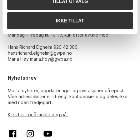
TILLAT UTVALG
E-post:
post@gwpa.no
IKKE TILLAT
Åpningstider
Mandag – fredag kl. 10-17, kun etter avtale med:
Hans Richard Elgheim 920 42 306,
hansrichard.elgheim@gwpa.no
Maria Høy
maria.hoy@gwpa.no
Nyhetsbrev
Motta nyheter, oppdateringer og invitasjoner på epost.
Våre adresselister er strengt konfidensielle og deles ikke
med noen tredjepart.
Klikk her for å melde deg på.