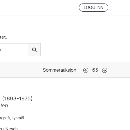
LOGG INN
tet.
Sommerauksjon
65
(
1893-1975
)
alen
grafi, lysmål
h.: Nesch