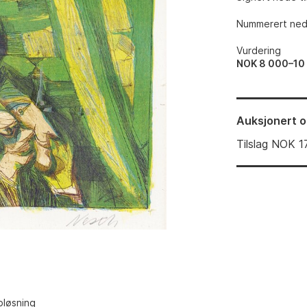
Nummerert nede
Vurdering
NOK 8 000–10
Auksjonert
o
Tilslag
NOK
1
pløsning