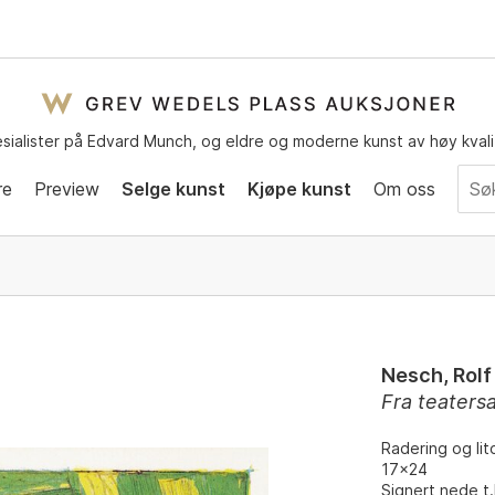
sialister på Edvard Munch, og eldre og moderne kunst av høy kvali
re
Preview
Selge kunst
Kjøpe kunst
Om oss
Nesch, Rolf
Fra teaters
Radering og lito
17x24
Signert nede t.