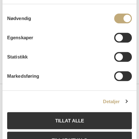
Auksjonert
torsdag 14. desember 2006 kl 17:00
Tilslag
NOK
10 000
Samtykkevalg
Nødvendig
Egenskaper
Statistikk
Markedsføring
Kontakt oss
Detaljer
Grev Wedels Plass Auksjoner AS
Bankplassen 1A
TILLAT ALLE
0151 Oslo
Telefon: 22 86 21 86