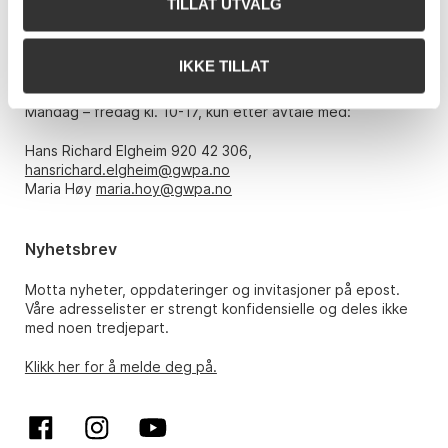
TILLAT UTVALG
E-post:
post@gwpa.no
IKKE TILLAT
Åpningstider
Mandag – fredag kl. 10-17, kun etter avtale med:
Hans Richard Elgheim 920 42 306,
hansrichard.elgheim@gwpa.no
Maria Høy
maria.hoy@gwpa.no
Nyhetsbrev
Motta nyheter, oppdateringer og invitasjoner på epost.
Våre adresselister er strengt konfidensielle og deles ikke
med noen tredjepart.
Klikk her for å melde deg på.