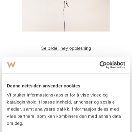
Se bilde i høy oppløsning
Groth, Jan
(
1938-2022
)
Komposisjon
Tegning, lysmål
62x87
Denne nettsiden anvender cookies
Signert nede t.h.: Groth
Vi bruker informasjonskapsler for å vise video og
kataloginnhold, tilpasse innhold, annonser og sosiale
Vurdering
NOK 10 000–15 000
medier, samt analysere trafikk. Informasjon deles med
våre partnere, som kan kombinere den med annen data
om deg.