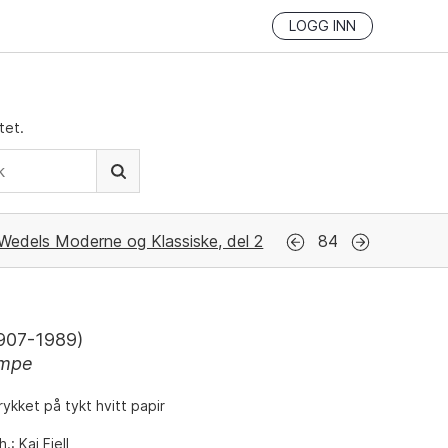
LOGG INN
tet.
Wedels Moderne og Klassiske, del 2
84
907-1989
)
ampe
rykket på tykt hvitt papir
.: Kai Fjell