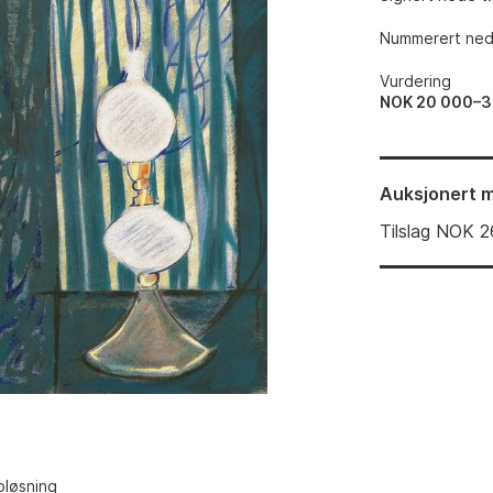
Nummerert nede
Vurdering
NOK 20 000–3
Auksjonert
m
Tilslag
NOK
2
pløsning