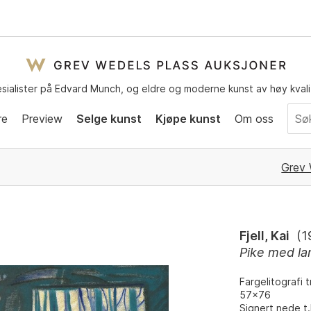
sialister på Edvard Munch, og eldre og moderne kunst av høy kvali
re
Preview
Selge kunst
Kjøpe kunst
Om oss
Grev 
Fjell, Kai
(
1
Pike med l
Fargelitografi t
57x76
Signert nede t.h