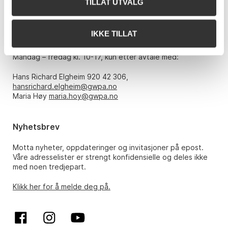
TILLAT UTVALG
E-post:
post@gwpa.no
IKKE TILLAT
Åpningstider
Mandag – fredag kl. 10-17, kun etter avtale med:
Hans Richard Elgheim 920 42 306,
hansrichard.elgheim@gwpa.no
Maria Høy
maria.hoy@gwpa.no
Nyhetsbrev
Motta nyheter, oppdateringer og invitasjoner på epost.
Våre adresselister er strengt konfidensielle og deles ikke
med noen tredjepart.
Klikk her for å melde deg på.