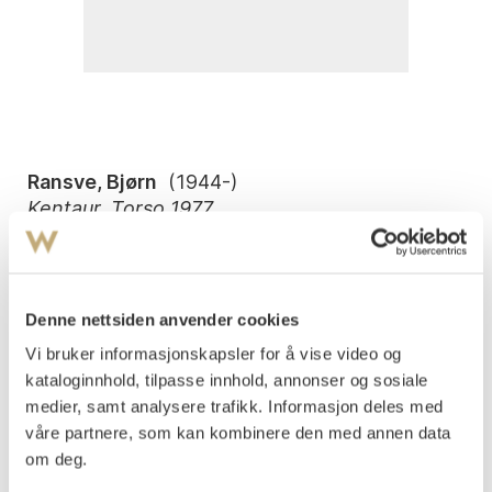
Ransve, Bjørn
(
1944-
)
Kentaur, Torso 1977
Litografi, lysmål
85x60
Signert og datert nede t. h.: Bjørn Ransve 1977
Denne nettsiden anvender cookies
Nummerert nede t. h.: 3/45.
Vi bruker informasjonskapsler for å vise video og
kataloginnhold, tilpasse innhold, annonser og sosiale
Vurdering
NOK 10 000
medier, samt analysere trafikk. Informasjon deles med
våre partnere, som kan kombinere den med annen data
om deg.