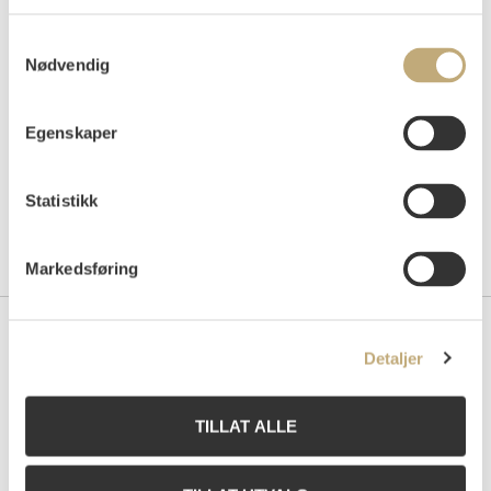
Auksjonert
mandag 18. desember 2000 kl 18:00
Tilslag
NOK
9 000
Samtykkevalg
Nødvendig
Egenskaper
Statistikk
Markedsføring
Kontakt oss
Detaljer
Grev Wedels Plass Auksjoner AS
Bankplassen 1A
TILLAT ALLE
0151 Oslo
Telefon: 22 86 21 86