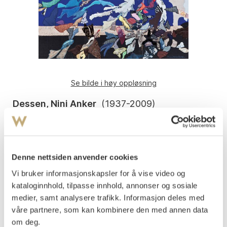
Se bilde i høy oppløsning
Dessen, Nini Anker
(
1937-2009
)
Crescendo
Collage og applikasjon i tekstil
105x135
Signert nede t.h.: Nini Anker Dessen
Denne nettsiden anvender cookies
Vi bruker informasjonskapsler for å vise video og
Spisestuen.
kataloginnhold, tilpasse innhold, annonser og sosiale
Vurdering
medier, samt analysere trafikk. Informasjon deles med
NOK 10 000–15 000
våre partnere, som kan kombinere den med annen data
om deg.