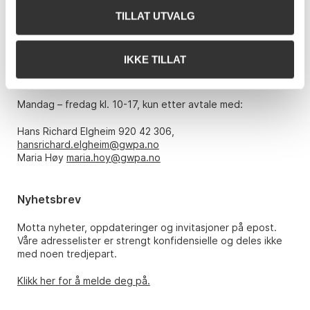
TILLAT UTVALG
Telefon: 22 86 21 86
E-post:
post@gwpa.no
IKKE TILLAT
Åpningstider
Mandag – fredag kl. 10-17, kun etter avtale med:
Hans Richard Elgheim 920 42 306,
hansrichard.elgheim@gwpa.no
Maria Høy
maria.hoy@gwpa.no
Nyhetsbrev
Motta nyheter, oppdateringer og invitasjoner på epost.
Våre adresselister er strengt konfidensielle og deles ikke
med noen tredjepart.
Klikk her for å melde deg på.