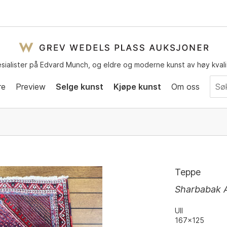
sialister på Edvard Munch, og eldre og moderne kunst av høy kvali
re
Preview
Selge kunst
Kjøpe kunst
Om oss
Teppe
Sharbabak 
Ull
167x125