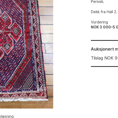
Persisk.
Dekk fra Hall 2.
Vurdering
NOK 3 000–5 
Auksjonert
m
Tilslag
NOK
9
pløsning