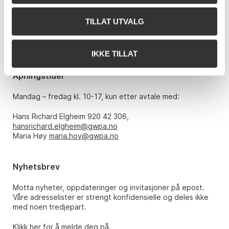
Bankplassen 1A
0151 Oslo
TILLAT UTVALG
Telefon: 22 86 21 86
E-post:
post@gwpa.no
IKKE TILLAT
Åpningstider
Mandag – fredag kl. 10-17, kun etter avtale med:
Hans Richard Elgheim 920 42 306,
hansrichard.elgheim@gwpa.no
Maria Høy
maria.hoy@gwpa.no
Nyhetsbrev
Motta nyheter, oppdateringer og invitasjoner på epost.
Våre adresselister er strengt konfidensielle og deles ikke
med noen tredjepart.
Klikk her for å melde deg på.