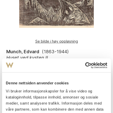
Se bilde i høy oppløsning
Munch, Edvard
(
1863-1944
)
Huset ved kysten II
Fargetresnitt trykket i svart og grønt på middels
Arket: 516x657 mm Motivet: 347x500 mm
tykt gulhvitt papir
Signert med blyant nede t.h.: E Munch
Denne nettsiden anvender cookies
Vi bruker informasjonskapsler for å vise video og
1915-16
kataloginnhold, tilpasse innhold, annonser og sosiale
Woll 539 II.
medier, samt analysere trafikk. Informasjon deles med
Vurdering
våre partnere, som kan kombinere den med annen data
NOK 80 000–100 000