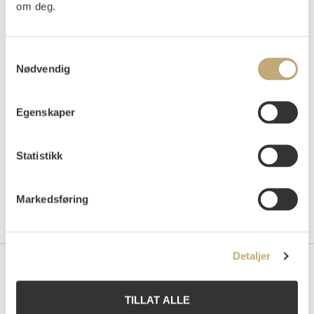
om deg.
Samtykkevalg
Auksjonert
mandag 28. november 2011 kl 19:00
Nødvendig
Tilslag
NOK
80 000
Egenskaper
Statistikk
Markedsføring
Detaljer
Kontakt oss
TILLAT ALLE
Grev Wedels Plass Auksjoner AS