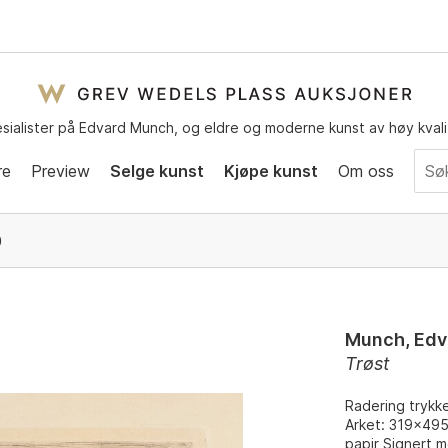
sialister på Edvard Munch, og eldre og moderne kunst av høy kvali
re
Preview
Selge kunst
Kjøpe kunst
Om oss
0
Munch, Edv
Trøst
Radering trykke
Arket: 319x49
papir Signert 