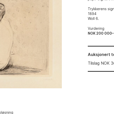
Trykkerens sign
1894
Woll 6.
Vurdering
NOK 200 000
Auksjonert
t
Tilslag
NOK
3
pløsning