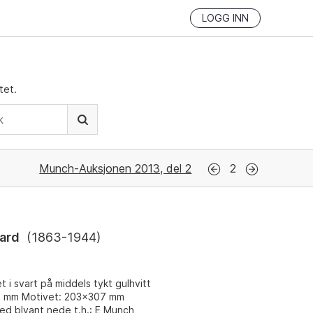
LOGG INN
tet.
Munch-Auksjonen 2013, del 2
2
ard
(
1863-1944
)
t i svart på middels tykt gulhvitt
5 mm Motivet: 203x307 mm
med blyant nede t.h.: E Munch