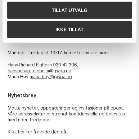
0151 Oslo
TILLAT UTVALG
Telefon: 22 86 21 86
E-post:
post@gwpa.no
IKKE TILLAT
Åpningstider
Mandag – fredag kl. 10-17, kun etter avtale med:
Hans Richard Elgheim 920 42 306,
hansrichard.elgheim@gwpa.no
Maria Høy
maria.hoy@gwpa.no
Nyhetsbrev
Motta nyheter, oppdateringer og invitasjoner på epost.
Våre adresselister er strengt konfidensielle og deles ikke
med noen tredjepart.
Klikk her for å melde deg på.