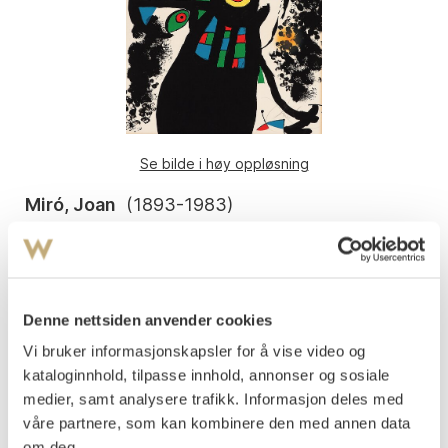
Se bilde i høy oppløsning
Miró, Joan
(
1893-1983
)
Montroig 3
Litografi
75,7x56,8
Signert nede t.h.: Miro
Denne nettsiden anvender cookies
Nummerert nede t.v.: V/XX.
Vi bruker informasjonskapsler for å vise video og
Fra 1974.
kataloginnhold, tilpasse innhold, annonser og sosiale
medier, samt analysere trafikk. Informasjon deles med
Vurdering
våre partnere, som kan kombinere den med annen data
NOK 25 000–30 000
om deg.