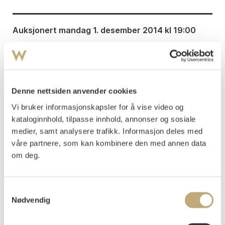
Auksjonert
mandag 1. desember 2014 kl 19:00
Usolgt
Denne nettsiden anvender cookies
Vi bruker informasjonskapsler for å vise video og
kataloginnhold, tilpasse innhold, annonser og sosiale
medier, samt analysere trafikk. Informasjon deles med
LITTERATUR: Øivind Storm Bjerke: ”Ulving,
våre partnere, som kan kombinere den med annen data
Even”,
Norsk kunstnerleksikon
, bind 4, Oslo 1986, s.
om deg.
327-328.
Samtykkevalg
Øivind Storm Bjerke:
Even Ulving. Fra Helgeland
Nødvendig
til Åsgårdstrand
, Oslo 1997.