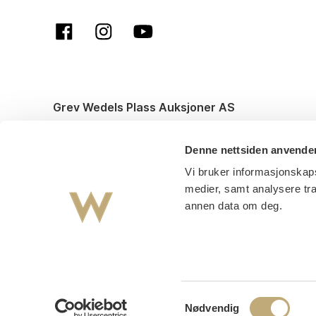
Grev Wedels Plass Auksjoner AS
© All rights reserved. Design and code by
Anyone
Denne nettsiden anvende
Vi bruker informasjonskaps
medier, samt analysere tr
annen data om deg.
Samtykkevalg
Nødvendig