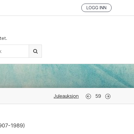
LOGG INN
tet.
Juleauksjon
59
907-1989
)