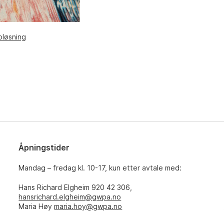
pløsning
Åpningstider
Mandag – fredag kl. 10-17, kun etter avtale med:
Hans Richard Elgheim 920 42 306,
hansrichard.elgheim@gwpa.no
Maria Høy
maria.hoy@gwpa.no