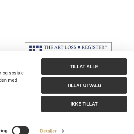
TILLAT ALLE
r og sosiale
 den med
TILLAT UTVALG
IKKE TILLAT
ring
Detaljer