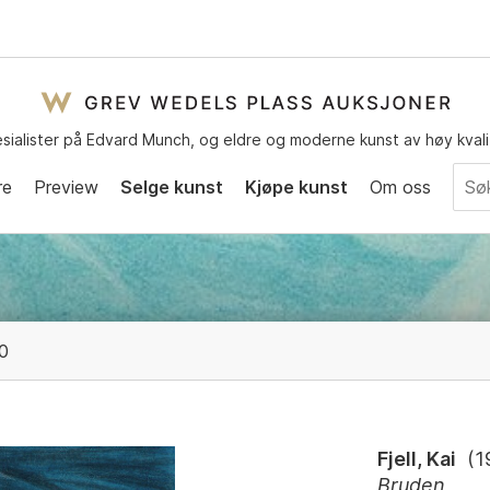
sialister på Edvard Munch, og eldre og moderne kunst av høy kvali
re
Preview
Selge kunst
Kjøpe kunst
Om oss
0
Fjell, Kai
(
1
Bruden