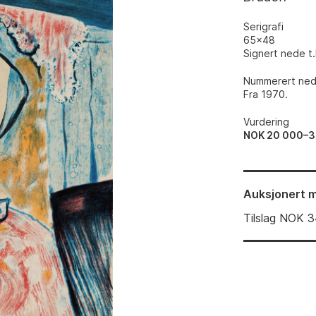
Serigrafi
65x48
Signert nede t.h
Nummerert nede
Fra 1970.
Vurdering
NOK 20 000–3
Auksjonert
m
Tilslag
NOK
3