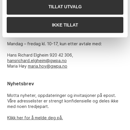
TILLAT UTVALG
Telefon: 22 86 21 86
E-post:
post@gwpa.no
IKKE TILLAT
Åpningstider
Mandag – fredag kl. 10-17, kun etter avtale med:
Hans Richard Elgheim 920 42 306,
hansrichard.elgheim@gwpa.no
Maria Høy
maria.hoy@gwpa.no
Nyhetsbrev
Motta nyheter, oppdateringer og invitasjoner på epost.
Våre adresselister er strengt konfidensielle og deles ikke
med noen tredjepart.
Klikk her for å melde deg på.