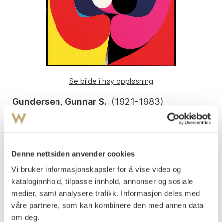
Se bilde i høy oppløsning
Gundersen, Gunnar S.
(
1921-1983
)
Komposisjon
Serigrafi, lysmål
58x58
Signert nede t.h.: Gunnar S.
Denne nettsiden anvender cookies
Vi bruker informasjonskapsler for å vise video og
Påtegnet nede t.v.: P.T.
kataloginnhold, tilpasse innhold, annonser og sosiale
Vurdering
medier, samt analysere trafikk. Informasjon deles med
NOK 7 000–9 000
våre partnere, som kan kombinere den med annen data
om deg.