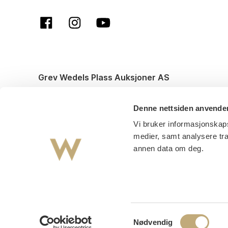
Grev Wedels Plass Auksjoner AS
© All rights reserved. Design and code by
Anyone
Denne nettsiden anvende
Vi bruker informasjonskaps
medier, samt analysere tr
annen data om deg.
Samtykkevalg
Nødvendig