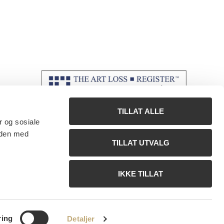
TILLAT ALLE
r og sosiale
 den med
TILLAT UTVALG
IKKE TILLAT
ring
Detaljer