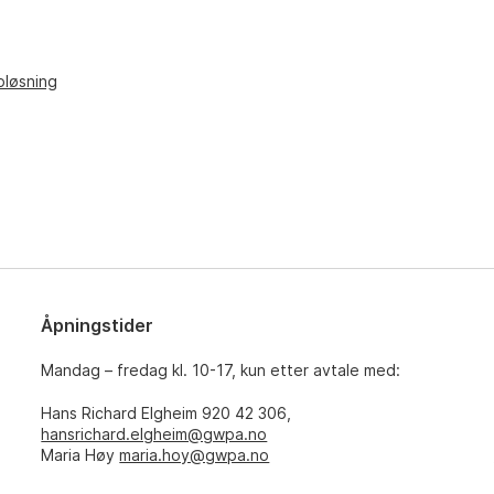
pløsning
Åpningstider
Mandag – fredag kl. 10-17, kun etter avtale med:
Hans Richard Elgheim 920 42 306,
hansrichard.elgheim@gwpa.no
Maria Høy
maria.hoy@gwpa.no