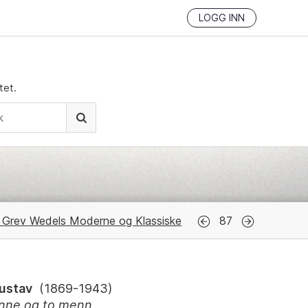
LOGG INN
tet.
n Grev Wedels Moderne og Klassiske
87
Gustav
(
1869-1943
)
inne og to menn