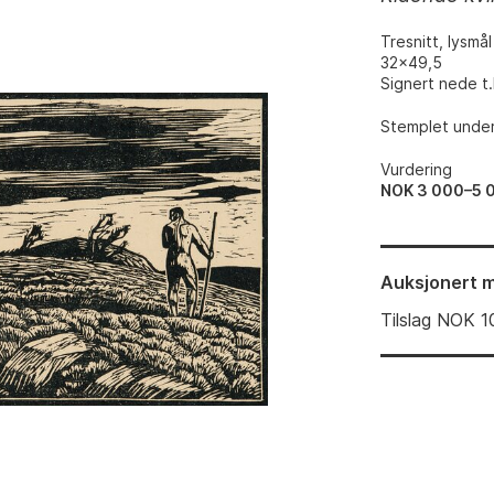
Tresnitt, lysmål
32x49,5
Signert nede t.
Stemplet under
Vurdering
NOK 3 000–5 
Auksjonert
m
Tilslag
NOK
1