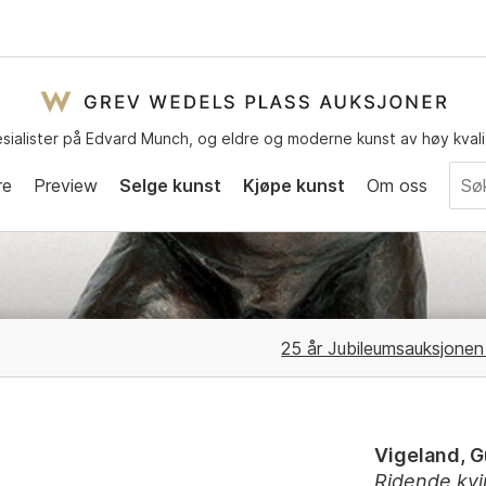
sialister på Edvard Munch, og eldre og moderne kunst av høy kvali
re
Preview
Selge kunst
Kjøpe kunst
Om oss
25 år Jubileumsauksjone
Vigeland, 
Ridende kv