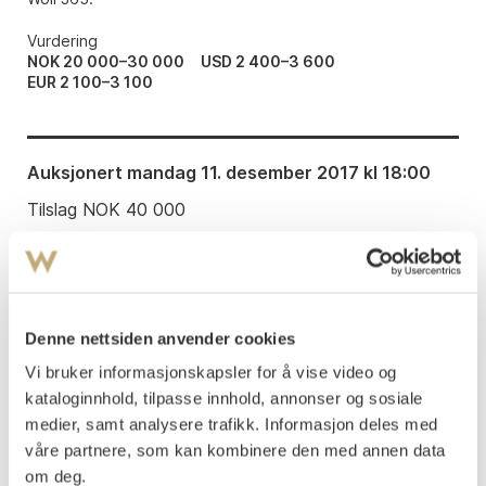
Vurdering
NOK 20 000–30 000
USD 2 400–3 600
EUR 2 100–3 100
Auksjonert
mandag 11. desember 2017 kl 18:00
Tilslag
NOK
40 000
Denne nettsiden anvender cookies
Vi bruker informasjonskapsler for å vise video og
LITTERATUR: Arne Eggum og Gerd Woll: "Alfa og
kataloginnhold, tilpasse innhold, annonser og sosiale
Omega",
utstillingskatalog med Edvard Munchs
medier, samt analysere trafikk. Informasjon deles med
tekst "Fra den fri kjærlighets by" Munch-museet,
våre partnere, som kan kombinere den med annen data
om deg.
Oslo 1981.