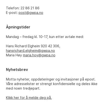
Telefon: 22 86 21 86
E-post:
post@gwpa.no
Åpningstider
Mandag – fredag kl. 10-17, kun etter avtale med:
Hans Richard Elgheim 920 42 306,
hansrichard.elgheim@gwpa.no
Maria Høy
maria.hoy@gwpa.no
Nyhetsbrev
Motta nyheter, oppdateringer og invitasjoner på epost.
Våre adresselister er strengt konfidensielle og deles ikke
med noen tredjepart.
Klikk her for å melde deg på.