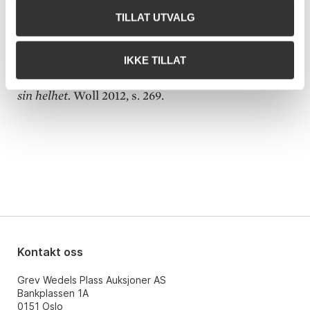
Herre gjort. Herlig hvile er en Pig for en Konge uden
TILLAT UTVALG
Rige".
Set utst. kat. Munch-museet 1981, der Munchs
IKKE TILLAT
dramautkast "Den fri kjærligheds by" er gjengitt i
sin helhet.
Woll 2012, s. 269.
Kontakt oss
Grev Wedels Plass Auksjoner AS
Bankplassen 1A
0151 Oslo