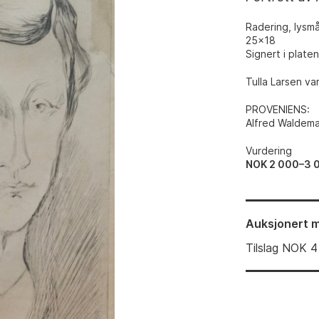
Radering, lysmå
25x18
Signert i platen
Tulla Larsen var
PROVENIENS
:
Alfred Waldema
Vurdering
NOK 2 000–3 
Auksjonert
m
Tilslag
NOK
4