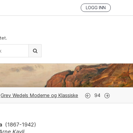
LOGG INN
tet.
Grev Wedels Moderne og Klassiske
94
a
(
1867-1942
)
Arne Kavli