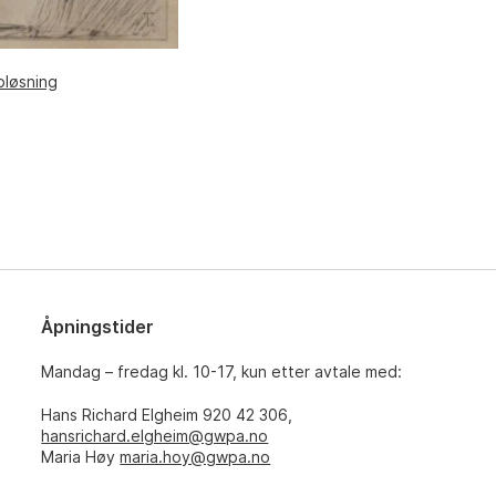
pløsning
Åpningstider
Mandag – fredag kl. 10-17, kun etter avtale med:
Hans Richard Elgheim 920 42 306,
hansrichard.elgheim@gwpa.no
Maria Høy
maria.hoy@gwpa.no