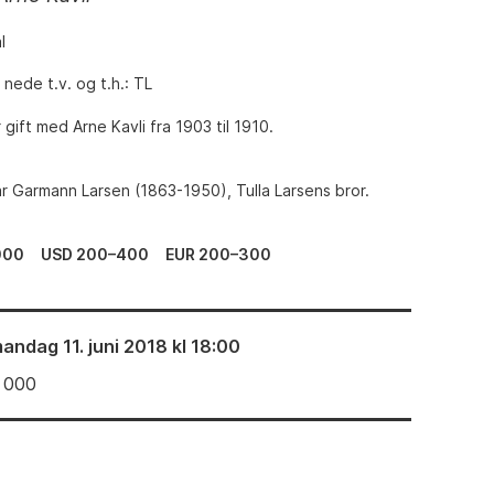
l
 nede t.v. og t.h.: TL
 gift med Arne Kavli fra 1903 til 1910.
r Garmann Larsen (1863-1950), Tulla Larsens bror.
000
USD 200–400
EUR 200–300
andag 11. juni 2018 kl 18:00
 000