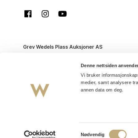
Grev Wedels Plass Auksjoner AS
© All rights reserved. Design and code by
Anyone
Denne nettsiden anvende
Vi bruker informasjonskaps
medier, samt analysere tr
annen data om deg.
Samtykkevalg
Nødvendig