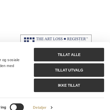
TILLAT ALLE
r og sosiale
 den med
TILLAT UTVALG
IKKE TILLAT
ring
Detaljer