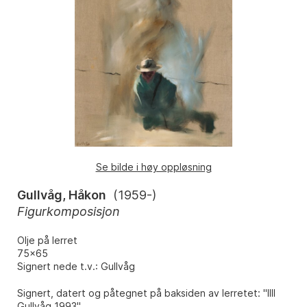
Se bilde i høy oppløsning
Gullvåg, Håkon
(
1959-
)
Figurkomposisjon
Olje på lerret
75x65
Signert nede t.v.: Gullvåg
Signert, datert og påtegnet på baksiden av lerretet: "IIII
Gullvåg 1993".