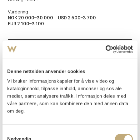
Vurdering
NOK 20 000–30 000
USD 2 500–3 700
EUR 2 100–3 100
Auksjonert
mandag 11. juni 2018 kl 18:00
Tilslag
NOK
40 000
Denne nettsiden anvender cookies
Vi bruker informasjonskapsler for å vise video og
kataloginnhold, tilpasse innhold, annonser og sosiale
medier, samt analysere trafikk. Informasjon deles med
våre partnere, som kan kombinere den med annen data
om deg.
LITTERATUR: Gunnar Sørensen:
Håkon Gullvåg
,
Oslo 1999.
Samtykkevalg
Under overskriften: ROM - FIGUR skriver
Nødvendig