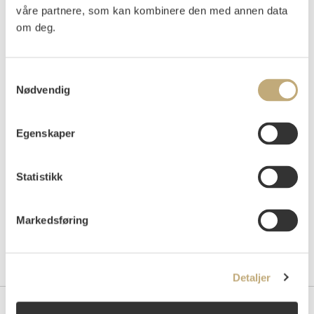
våre partnere, som kan kombinere den med annen data
Vurdering
om deg.
NOK 6 000–8 000
USD 700–1 000
EUR 600–800
Samtykkevalg
Nødvendig
Auksjonert
mandag 11. juni 2018 kl 18:00
Tilslag
NOK
6 000
Egenskaper
Statistikk
Markedsføring
Detaljer