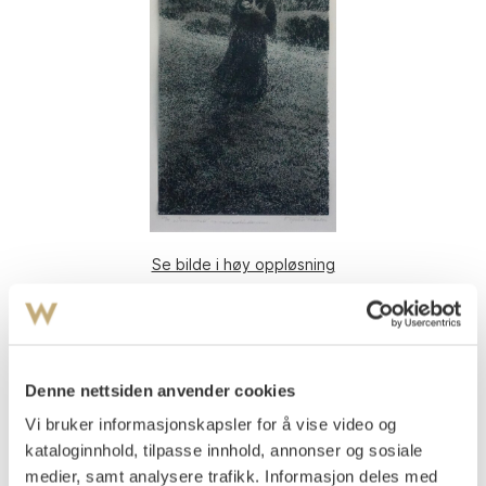
Se bilde i høy oppløsning
Johnson, Kaare Espolin
(
1907-1994
)
Marja med barn på ryggen
Serigrafi med håndlaveringer, lysmål
Denne nettsiden anvender cookies
28x18,5
Signert nede t.h.: Espolin Johnson.
Vi bruker informasjonskapsler for å vise video og
kataloginnhold, tilpasse innhold, annonser og sosiale
Nummerert nede t.v.: 64/75. Påtegnet nede t.v.:
medier, samt analysere trafikk. Informasjon deles med
""Sommernatt" - org. serigrafi med håndlaveringer".