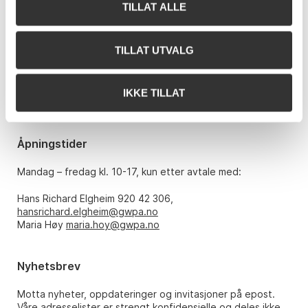
TILLAT ALLE
Kontakt oss
Grev Wedels Plass Auksjoner AS
Bankplassen 1A
TILLAT UTVALG
0151 Oslo
Telefon: 22 86 21 86
IKKE TILLAT
E-post:
post@gwpa.no
Åpningstider
Mandag – fredag kl. 10-17, kun etter avtale med:
Hans Richard Elgheim 920 42 306,
hansrichard.elgheim@gwpa.no
Maria Høy
maria.hoy@gwpa.no
Nyhetsbrev
Motta nyheter, oppdateringer og invitasjoner på epost.
Våre adresselister er strengt konfidensielle og deles ikke