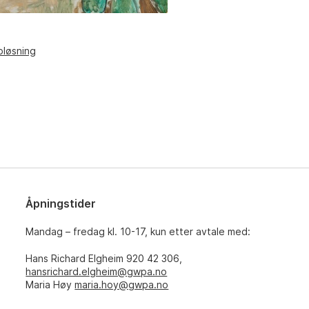
pløsning
Åpningstider
Mandag – fredag kl. 10-17, kun etter avtale med:
Hans Richard Elgheim 920 42 306,
hansrichard.elgheim@gwpa.no
Maria Høy
maria.hoy@gwpa.no