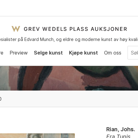
sialister på Edvard Munch, og eldre og moderne kunst av høy kvali
re
Preview
Selge kunst
Kjøpe kunst
Om oss
0
Rian, Johs.
Fra Tunis