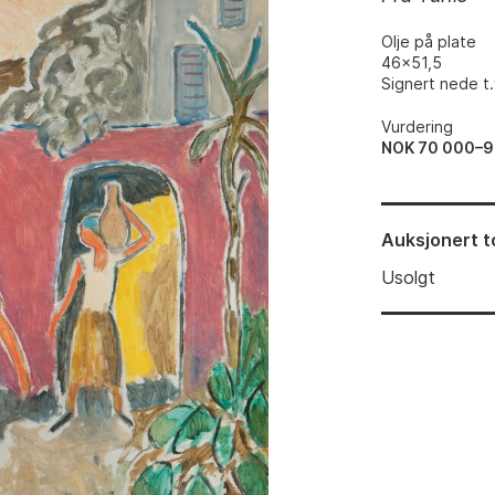
Olje på plate
46x51,5
Signert nede t.
Vurdering
NOK 70 000–9
Auksjonert
t
Usolgt