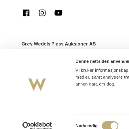
Grev Wedels Plass Auksjoner AS
© All rights reserved. Design and code by
Anyone
Denne nettsiden anvende
Vi bruker informasjonskaps
medier, samt analysere tr
annen data om deg.
Samtykkevalg
Nødvendig