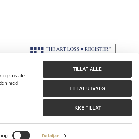
TILLAT ALLE
r og sosiale
 den med
TILLAT UTVALG
IKKE TILLAT
ring
Detaljer