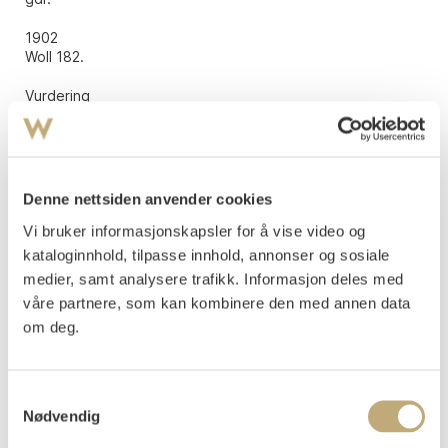
1902
Woll 182.
Vurdering
NOK 40 000–60 000
USD 4 700–7 100
EUR 4 100–6 200
Denne nettsiden anvender cookies
Auksjonert
onsdag 12. desember 2018 kl 19:30
Vi bruker informasjonskapsler for å vise video og
Tilslag
NOK
40 000
kataloginnhold, tilpasse innhold, annonser og sosiale
medier, samt analysere trafikk. Informasjon deles med
våre partnere, som kan kombinere den med annen data
om deg.
Samtykkevalg
Nødvendig
LITTERATUR: eMunch, Edvard Munchs tekster,
digitalt arkiv, emunch.no.