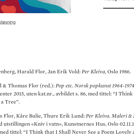
pløsning
berg, Harald Flor, Jan Erik Vold:
Per Kleiva
, Oslo 1986.
 & Thomas Flor (red.):
Pop etc. Norsk popkunst 1964-197
er 2015, uten kat.nr., avbildet s. 86, med tittel: “I Think
 a Tree”.
s Flor, Kåre Bulie, Thure Erik Lund:
Per Kleiva. Maleri &
 utstillingen «Kniv i vatn», Kunstnernes Hus, Oslo 02.11.1
7 med tittel: “I Think that I Shall Never See a Poem Lovely 