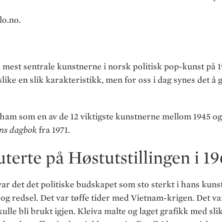
o.no.
e mest sentrale kunstnerne i norsk politisk pop-kunst på 19
like en slik karakteristikk, men for oss i dag synes det å g
ham som en av de 12 viktigste kunstnerne mellom 1945 o
ens dagbok
fra 1971.
terte på Høstutstillingen i 19
 var det det politiske budskapet som sto sterkt i hans kuns
og redsel. Det var tøffe tider med Vietnam-krigen. Det va
lle bli brukt igjen. Kleiva malte og laget grafikk med sl