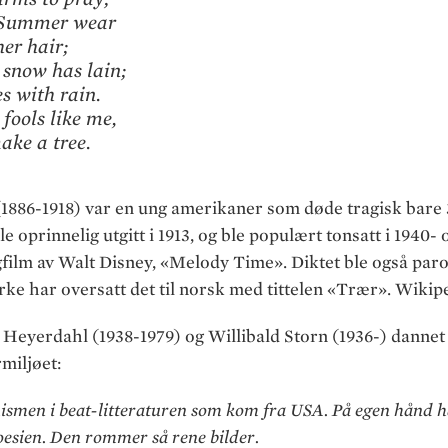
n Summer wear
her hair;
snow has lain;
s with rain.
fools like me,
ake a tree.
(1886-1918) var en ung amerikaner som døde tragisk bare 
e oprinnelig utgitt i 1913, og ble populært tonsatt i 1940- 
ngfilm av Walt Disney, «Melody Time». Diktet ble også paro
ke har oversatt det til norsk med tittelen «Trær». Wikip
yerdahl (1938-1979) og Willibald Storn (1936-) dannet 
miljøet:
ismen i beat-litteraturen som kom fra USA. På egen hånd 
esien. Den rommer så rene bilder.