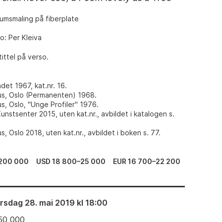
iumsmaling på fiberplate
o: Per Kleiva
ittel på verso.
et 1967, kat.nr. 16.
s, Oslo (Permanenten) 1968.
s, Oslo, "Unge Profiler" 1976.
nstsenter 2015, uten kat.nr., avbildet i katalogen s.
, Oslo 2018, uten kat.nr., avbildet i boken s. 77.
200 000
USD 18 800–25 000
EUR 16 700–22 200
irsdag 28. mai 2019 kl 18:00
50 000