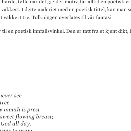
 harde, tøffe når det gjelder motiv, får alltid en poetisk v
et vakkert. I dette maleriet med en poetisk tittel, kan man
 vakkert tre. Tolkningen overlates til vår fantasi.
 til en poetisk innfallsvinkel. Den er tatt fra et kjent dikt,
 never see
tree.
y mouth is prest
 sweet flowing breast;
 God all day,
arms to pray;