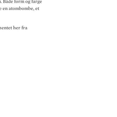
ri. Både form og farge
 se en atombombe, et
 hentet her fra