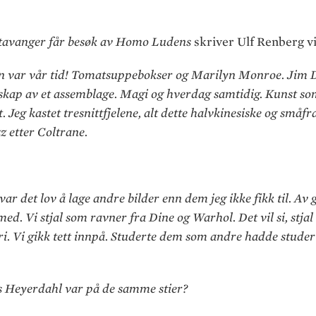
tavanger får besøk av Homo Ludens
skriver Ulf Renberg v
en var vår tid! Tomatsuppebokser og Marilyn Monroe. Jim 
ndskap av et assemblage. Magi og hverdag samtidig. Kunst so
 Jeg kastet tresnittfjelene, alt dette halvkinesiske og småfr
 etter Coltrane.
 var det lov å lage andre bilder enn dem jeg ikke fikk til. A
ed. Vi stjal som ravner fra Dine og Warhol. Det vil si, stjal
veri. Vi gikk tett innpå. Studerte dem som andre hadde stud
s Heyerdahl var på de samme stier?