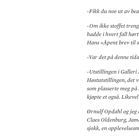
-Fikk du noe ut av be
-Om ikke stoffet trengt
hadde i hvert fall hør
Hans «Åpent brev til s
-Var det på denne tid
-Utstillingen i Galleri
Høstutstillingen, det v
som plasserte meg på 
kjøpte et også. Likevel
Ørnulf Opdahl og jeg d
Claes Oldenburg, Jame
sjokk, en opplevelsesm