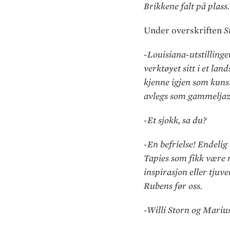
Brikkene falt på plass.
Under overskriften
S
-Louisiana-utstilling
verktøyet sitt i et la
kjenne igjen som kunst.
avlegs som gammeljazz
-Et sjokk, sa du?
-En befrielse! Endelig
Tapies som fikk være m
inspirasjon eller tju
Rubens før oss.
-Willi Storn og Mariu