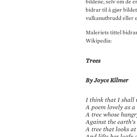
bildene, selv om de er
bidrar til å gjør bild
vulkanutbrudd eller et
Maleriets tittel bidrar
Wikipedia:
Trees
By Joyce Kilmer
I think that I shall
A poem lovely as a 
A tree whose hungr
Against the earth’s
A tree that looks at
And lifts her leafy 