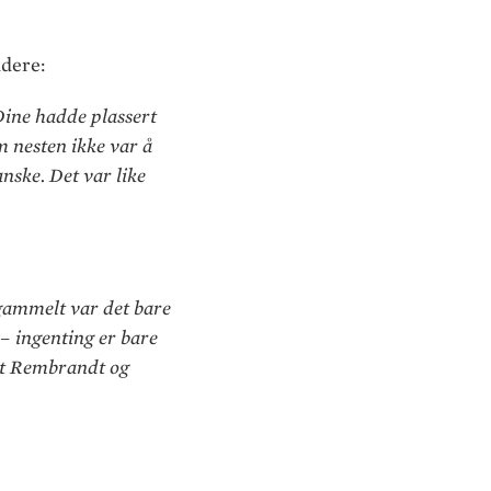
idere:
Dine hadde plassert
m nesten ikke var å
anske. Det var like
v gammelt var det bare
 – ingenting er bare
ert Rembrandt og