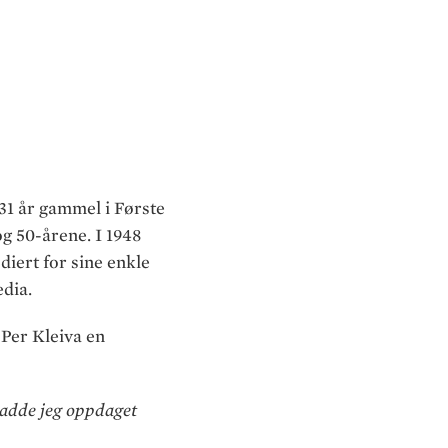
31 år gammel i Første
og 50-årene. I 1948
diert for sine enkle
edia.
Per Kleiva en
hadde jeg oppdaget