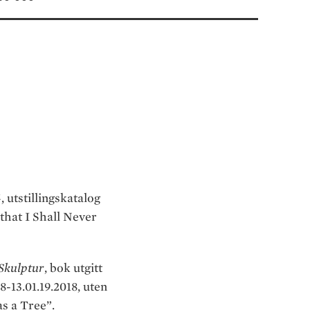
4
, utstillingskatalog
 that I Shall Never
 Skulptur
, bok utgitt
8-13.01.19.2018, uten
as a Tree”.