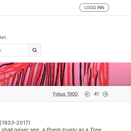
LOGG INN
tet.
Fokus 1900
41
(
1933-2017
)
 I shall never see, a Poem lovely as a Tree