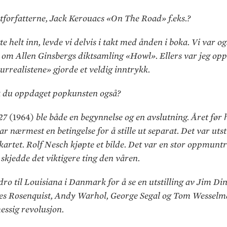
atforfatterne, Jack Kerouacs «On The Road» f.eks.?
e helt inn, levde vi delvis i takt med ånden i boka. Vi var og
t om Allen Ginsbergs diktsamling «Howl». Ellers var jeg opp
urrealistene» gjorde et veldig inntrykk.
a du oppdaget popkunsten også?
 27
(1964)
ble både en begynnelse og en avslutning. Året før
ar nærmest en betingelse for å stille ut separat. Det var utsti
kartet. Rolf Nesch kjøpte et bilde. Det var en stor oppmunt
 skjedde det viktigere ting den våren.
ro til Louisiana i Danmark for å se en utstilling av Jim Din
s Rosenquist, Andy Warhol, George Segal og Tom Wesselman
essig revolusjon.