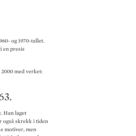
60- og 1970-tallet.
i en presis
g 2000 med verket:
63.
t. Han laget
r også skrekk i tiden
ike motiver, men