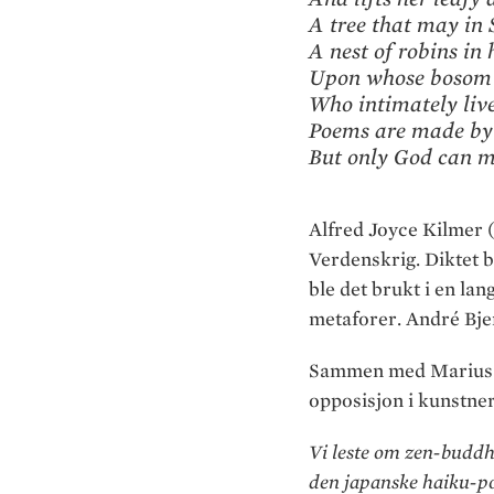
A tree that may i
A nest of robins in 
Upon whose bosom 
Who intimately live
Poems are made by 
But only God can m
Alfred Joyce Kilmer 
Verdenskrig. Diktet bl
ble det brukt i en la
metaforer. André Bjer
Sammen med Marius He
opposisjon i kunstner
Vi leste om zen-buddh
den japanske haiku-po