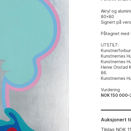
Akryl og alumin
80x80
Signert på vers
Påtegnet med t
UTSTILT
:
Kunstnerforbund
Kunstnernes Hu
Kunstnernes Hu
Henie Onstad Ku
86.
Kunstnernes Hus
Vurdering
NOK 150 000–
Auksjonert
t
Tilslag
NOK
1