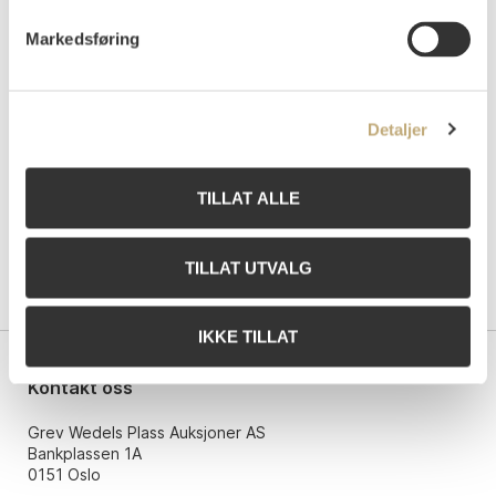
Auksjonert
torsdag 10. desember 2020 kl 18:00
Markedsføring
Tilslag
NOK
1 600
Detaljer
TILLAT ALLE
TILLAT UTVALG
IKKE TILLAT
Kontakt oss
Grev Wedels Plass Auksjoner AS
Bankplassen 1A
0151 Oslo