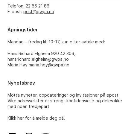
Telefon: 22 86 21 86
E-post:
post@gwpa.no
Åpningstider
Mandag – fredag kl. 10-17, kun etter avtale med:
Hans Richard Elgheim 920 42 306,
hansrichard.elgheim@gwpa.no
Maria Høy
maria.hoy@gwpa.no
Nyhetsbrev
Motta nyheter, oppdateringer og invitasjoner på epost.
Våre adresselister er strengt konfidensielle og deles ikke
med noen tredjepart.
Klikk her for å melde deg på.