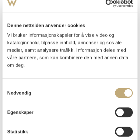
Denne nettsiden anvender cookies
Vi bruker informasjonskapsler for å vise video og
kataloginnhold, tilpasse innhold, annonser og sosiale
medier, samt analysere trafikk. Informasjon deles med
våre partnere, som kan kombinere den med annen data
Isern, Ramón
(
1914-1989
)
om deg.
Komposisjon
Litografi
Samtykkevalg
Lysmål: 30x11
Nødvendig
Signert nede t.h.: Isern
Nummerert nede t.v.: 8/20
Egenskaper
Vurdering
NOK 2 000–3 000
Statistikk