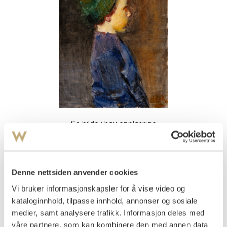
Se bilde i høy oppløsning
Krohg, Christian
(
1852-1925
)
Gutt med strikkelue i profil
Denne nettsiden anvender cookies
Olje på lerret
40x33
Vi bruker informasjonskapsler for å vise video og
Signert nede t.h.: C. Krohg
kataloginnhold, tilpasse innhold, annonser og sosiale
medier, samt analysere trafikk. Informasjon deles med
Vurdering
våre partnere, som kan kombinere den med annen data
NOK 100 000–150 000
USD 12 000–18 000