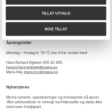
Grev Wedels Plass Auksjoner AS
Bankplassen 1A
0151 Oslo
TILLAT UTVALG
Telefon: 22 86 21 86
E-post:
post@gwpa.no
IKKE TILLAT
Åpningstider
Mandag – fredag kl. 10-17, kun etter avtale med:
Hans Richard Elgheim 920 42 306,
hansrichard.elgheim@gwpa.no
Maria Høy
maria.hoy@gwpa.no
Nyhetsbrev
Motta nyheter, oppdateringer og invitasjoner på epost.
Våre adresselister er strengt konfidensielle og deles ikke
med noen tredjepart.