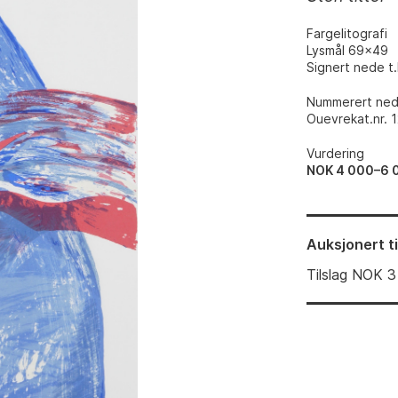
Fargelitografi
Lysmål 69x49
Signert nede t.h
Nummerert nede
Ouevrekat.nr. 
Vurdering
NOK 4 000–6 
Auksjonert
t
Tilslag
NOK
3