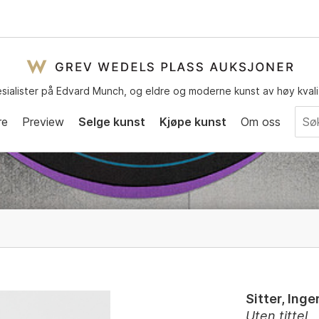
sialister på Edvard Munch, og eldre og moderne kunst av høy kvali
re
Preview
Selge kunst
Kjøpe kunst
Om oss
Sitter, Inge
Uten tittel