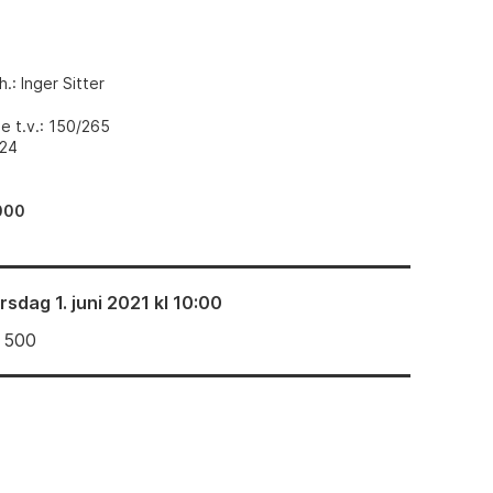
.: Inger Sitter
 t.v.: 150/265
124
000
irsdag 1. juni 2021 kl 10:00
 500