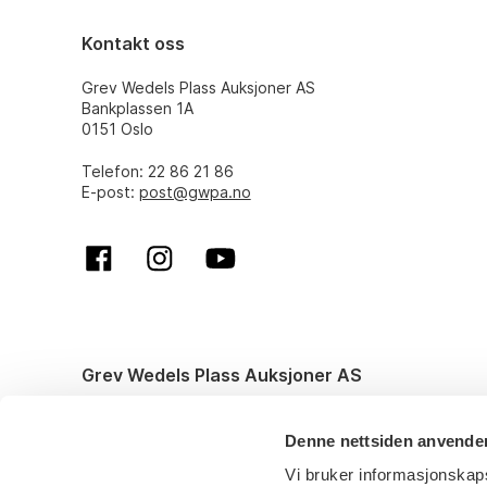
Kontakt oss
Grev Wedels Plass Auksjoner AS
Bankplassen 1A
0151 Oslo
Telefon: 22 86 21 86
E-post:
post@gwpa.no
Grev Wedels Plass Auksjoner AS
© All rights reserved. Design and code by
Anyone
Denne nettsiden anvende
Vi bruker informasjonskaps