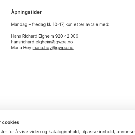
Åpningstider
Mandag – fredag kl. 10-17, kun etter avtale med:
Hans Richard Elgheim 920 42 306,
hansrichard.elgheim@gwpa.no
Maria Høy
maria.hoy@gwpa.no
r cookies
ler for å vise video og kataloginnhold, tilpasse innhold, annonse