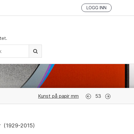
LOGG INN
tet.
Kunst på papir mm
53
r
(
1929-2015
)