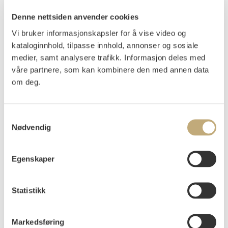
Denne nettsiden anvender cookies
Johannessen, Jens
(
1934-
)
Vi bruker informasjonskapsler for å vise video og
Hustak 1983
kataloginnhold, tilpasse innhold, annonser og sosiale
medier, samt analysere trafikk. Informasjon deles med
Litografi
våre partnere, som kan kombinere den med annen data
Arket: 56,5x38, Motivet: 40x29
om deg.
Signert nede t.h.: Jens Johannessen
Nummerert nede t.v.: 25-101.
Samtykkevalg
Wiig 120.
Nødvendig
Vurdering
NOK 1 000–1 500
Egenskaper
Statistikk
Auksjonert
tirsdag 1. juni 2021 kl 10:00
Tilslag
NOK
1 100
Markedsføring