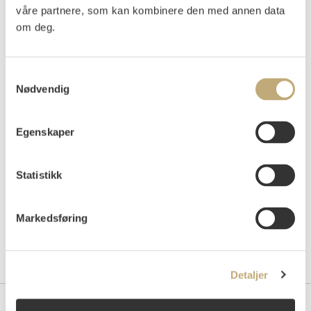
våre partnere, som kan kombinere den med annen data
Vurdering
om deg.
NOK 6 000–8 000
Samtykkevalg
Nødvendig
Auksjonert
fredag 19. november 2021 kl 10:00
Tilslag
NOK
8 000
Egenskaper
Statistikk
Markedsføring
Detaljer