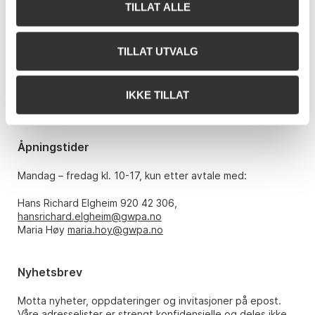
TILLAT ALLE
Kontakt oss
Grev Wedels Plass Auksjoner AS
Bankplassen 1A
TILLAT UTVALG
0151 Oslo
Telefon: 22 86 21 86
IKKE TILLAT
E-post:
post@gwpa.no
Åpningstider
Mandag – fredag kl. 10-17, kun etter avtale med:
Hans Richard Elgheim 920 42 306,
hansrichard.elgheim@gwpa.no
Maria Høy
maria.hoy@gwpa.no
Nyhetsbrev
Motta nyheter, oppdateringer og invitasjoner på epost.
Våre adresselister er strengt konfidensielle og deles ikke