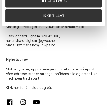
TILLAT UTVALG
E-post:
post@gwpa.no
IKKE TILLAT
Åpningstider
Mandag – fredag kl. 10-17, kun etter avtale med:
Hans Richard Elgheim 920 42 306,
hansrichard.elgheim@gwpa.no
Maria Høy
maria.hoy@gwpa.no
Nyhetsbrev
Motta nyheter, oppdateringer og invitasjoner på epost.
Våre adresselister er strengt konfidensielle og deles ikke
med noen tredjepart.
Klikk her for å melde deg på.