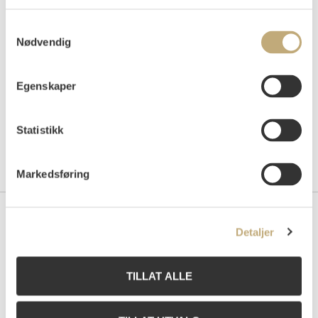
Auksjonert
torsdag 7. juni 2001 kl 18:00
Tilslag
NOK
35 000
Samtykkevalg
Nødvendig
Egenskaper
Statistikk
Markedsføring
Kontakt oss
Detaljer
Grev Wedels Plass Auksjoner AS
Bankplassen 1A
TILLAT ALLE
0151 Oslo
Telefon: 22 86 21 86