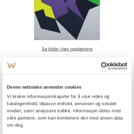
Se bilde i høy oppløsning
Gundersen, Gunnar S.
(
1921-1983
)
Komposisjon 1964
Olje på lerret
80x67
Denne nettsiden anvender cookies
Signert og datert nede t.v.: Gunnar S. Gundersen -64.
Vi bruker informasjonskapsler for å vise video og
kataloginnhold, tilpasse innhold, annonser og sosiale
Vurdering
NOK 40 000
medier, samt analysere trafikk. Informasjon deles med
våre partnere, som kan kombinere den med annen data
om deg.