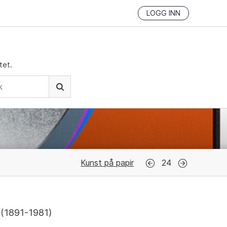
LOGG INN
tet.
Kunst på papir
24
(
1891-1981
)