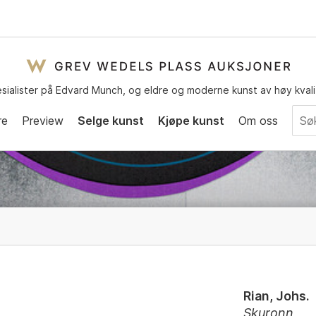
sialister på Edvard Munch, og eldre og moderne kunst av høy kvali
re
Preview
Selge kunst
Kjøpe kunst
Om oss
Rian, Johs.
Skuronn