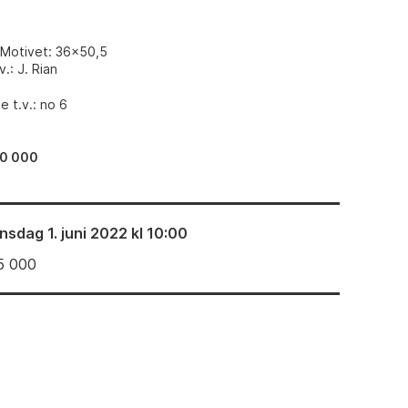
 Motivet: 36x50,5
.: J. Rian
 t.v.: no 6
0 000
nsdag 1. juni 2022 kl 10:00
5 000