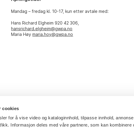
Mandag – fredag kl. 10-17, kun etter avtale med:
Hans Richard Elgheim 920 42 306,
hansrichard.elgheim@gwpa.no
Maria Høy
maria.hoy@gwpa.no
r cookies
ler for å vise video og kataloginnhold, tilpasse innhold, annonse
afikk. Informasjon deles med våre partnere, som kan kombinere