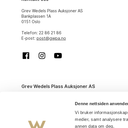
Grev Wedels Plass Auksjoner AS
Bankplassen 1A
0151 Oslo
Telefon: 22 86 21 86
E-post:
post@gwpa.no
Grev Wedels Plass Auksjoner AS
© All rights reserved. Design and code by
Anyone
Denne nettsiden anvende
Vi bruker informasjonskaps
medier, samt analysere tr
annen data om deg.