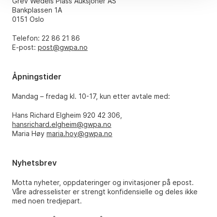
Grev Wedels Plass Auksjoner AS
Bankplassen 1A
0151 Oslo
Telefon: 22 86 21 86
E-post:
post@gwpa.no
Åpningstider
Mandag – fredag kl. 10-17, kun etter avtale med:
Hans Richard Elgheim 920 42 306,
hansrichard.elgheim@gwpa.no
Maria Høy
maria.hoy@gwpa.no
Nyhetsbrev
Motta nyheter, oppdateringer og invitasjoner på epost.
Våre adresselister er strengt konfidensielle og deles ikke
med noen tredjepart.