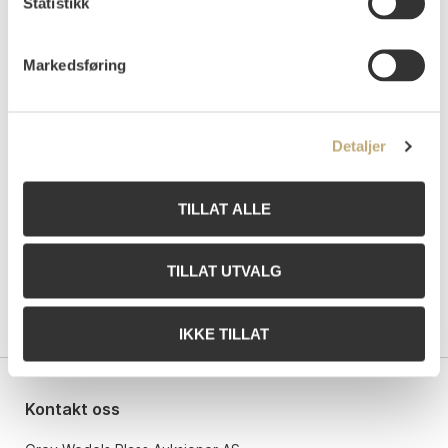
Statistikk
Auksjonert
lørdag 10. desember 2022 kl 15:00
Usolgt
Markedsføring
Detaljer
TILLAT ALLE
TILLAT UTVALG
IKKE TILLAT
Kontakt oss