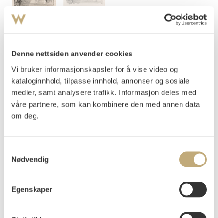
Munch, Edvard
(
1863-1944
)
Kvinneportrett (1912)
Denne nettsiden anvender cookies
Vi bruker informasjonskapsler for å vise video og
Litografi trykket i svart på middels tynt gulhvitt papir med
vannmerke MBM (France)
kataloginnhold, tilpasse innhold, annonser og sosiale
Arket: 780x494 mm, Motivet: 621x460 mm
medier, samt analysere trafikk. Informasjon deles med
Usignert
våre partnere, som kan kombinere den med annen data
om deg.
Modellen er antakelig Karen Borgen (Haugen) (1876-ca.
1960). Munch brukte henne som modell for Alma Mater i
Aula-dekorasjonene.
Samtykkevalg
Woll 407
Nødvendig
Vurdering
NOK 40 000–60 000
Egenskaper