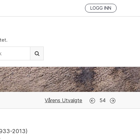
LOGG INN
tet.
Vårens Utvalgte
54
933-2013
)
n