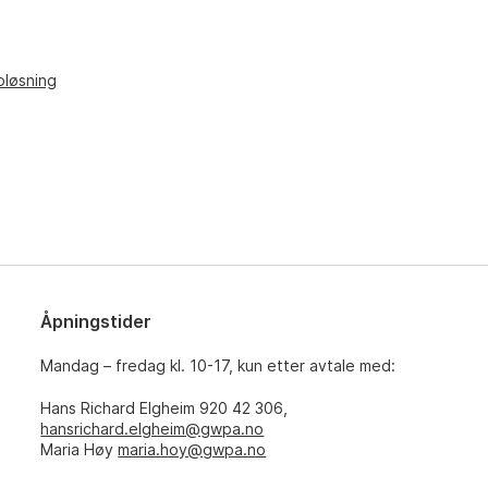
pløsning
Åpningstider
Mandag – fredag kl. 10-17, kun etter avtale med:
Hans Richard Elgheim 920 42 306,
hansrichard.elgheim@gwpa.no
Maria Høy
maria.hoy@gwpa.no