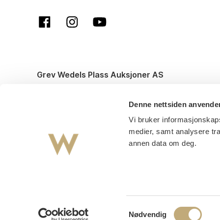
Grev Wedels Plass Auksjoner AS
© All rights reserved. Design and code by
Anyone
Denne nettsiden anvende
Vi bruker informasjonskaps
medier, samt analysere tr
annen data om deg.
Samtykkevalg
Nødvendig