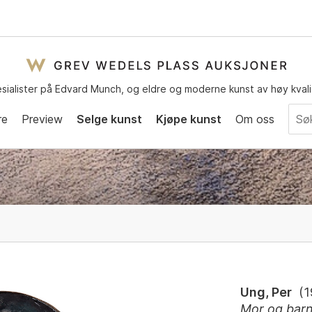
sialister på Edvard Munch, og eldre og moderne kunst av høy kvali
re
Preview
Selge kunst
Kjøpe kunst
Om oss
Ung, Per
(
1
Mor og bar