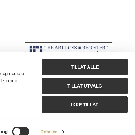
TILLAT ALLE
r og sosiale
 den med
TILLAT UTVALG
IKKE TILLAT
ring
Detaljer