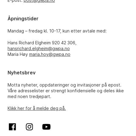
E-post:
post@gwpa.no
Åpningstider
Mandag – fredag kl. 10-17, kun etter avtale med:
Hans Richard Elgheim 920 42 306,
hansrichard.elgheim@gwpa.no
Maria Høy
maria.hoy@gwpa.no
Nyhetsbrev
Motta nyheter, oppdateringer og invitasjoner på epost.
Våre adresselister er strengt konfidensielle og deles ikke
med noen tredjepart.
Klikk her for å melde deg på.