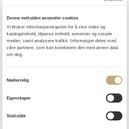
Balke, Peder
(
1804-1887
)
Nordkapp
Denne nettsiden anvender cookies
Olje på plate
Vi bruker informasjonskapsler for å vise video og
10,3x12,2
kataloginnhold, tilpasse innhold, annonser og sosiale
Signert nede t.v.: Balke
medier, samt analysere trafikk. Informasjon deles med
Fra 1860-1870-tallet. Påtegnet med rød skrift på baksiden
våre partnere, som kan kombinere den med annen data
av platen: "Kapt. Balke Lysaker".
om deg.
UTSTILT
:
Kunstnernes Hus, Oslo 1954, kat.nr. 18 med tittel:
Samtykkevalg
"Nordkapp", i katalogen oppført som tilhørende major R.
Nødvendig
Balke. (Major er en grad over kaptein, så i 1954 var
antageligvis den samme kapteinen blitt major).
Vurdering
Egenskaper
NOK 200 000–250 000
Statistikk
Auksjonert
torsdag 30. november 2023 kl 18:00