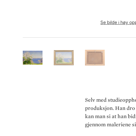
Se bilde i høy op
Selv med studieopphol
produksjon. Han dro t
kan man si at han bidr
gjennom maleriene si