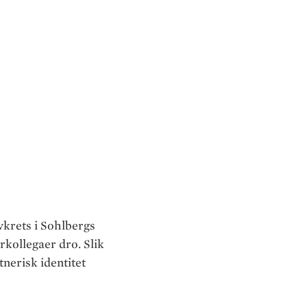
Se bilde i høy oppløsning
vkrets i Sohlbergs
kollegaer dro. Slik
tnerisk identitet