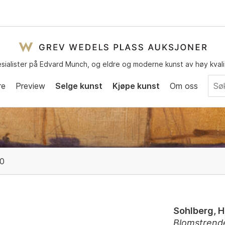
sialister på Edvard Munch, og eldre og moderne kunst av høy kvali
re
Preview
Selge kunst
Kjøpe kunst
Om oss
00
Sohlberg, H
Blomstrende