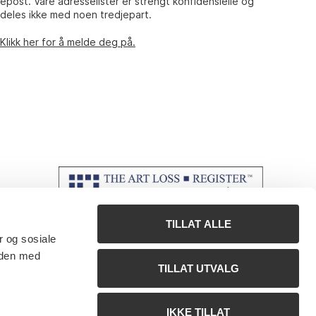
epost. Våre adresselister er strengt konfidensielle og
deles ikke med noen tredjepart.
Klikk her for å melde deg på.
TILLAT ALLE
r og sosiale
 den med
TILLAT UTVALG
IKKE TILLAT