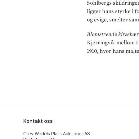
Sohlbergs skildringer
ligger hans styrke i 
og evige, smelter samm
Blomstrende kirsebært
Kjerringvik mellom L
1910, hvor hans malt
Kontakt oss
Grev Wedels Plass Auksjoner AS