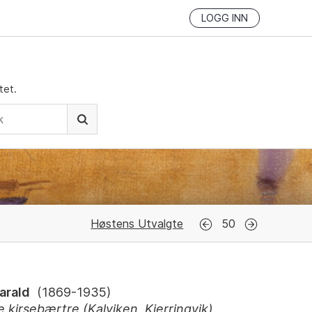
LOGG INN
tet.
Høstens Utvalgte
50
arald
(
1869-1935
)
 kirsebærtre (Kalviken, Kjerringvik)