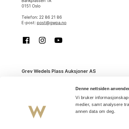
Bankplassen 1A
0151 Oslo
Telefon: 22 86 21 86
E-post:
post@gwpa.no
Grev Wedels Plass Auksjoner AS
© All rights reserved. Design and code by
Anyone
Denne nettsiden anvende
Vi bruker informasjonskaps
medier, samt analysere tr
annen data om deg.