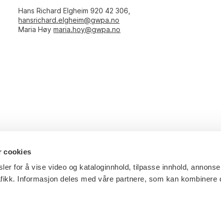
Hans Richard Elgheim 920 42 306,
hansrichard.elgheim@gwpa.no
Maria Høy
maria.hoy@gwpa.no
r cookies
ler for å vise video og kataloginnhold, tilpasse innhold, annonse
afikk. Informasjon deles med våre partnere, som kan kombinere