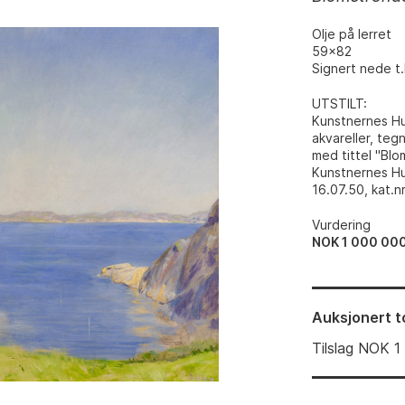
Olje på lerret
59x82
Signert nede t.
UTSTILT
:
Kunstnernes Hus
akvareller, teg
med tittel "Bl
Kunstnernes Hu
16.07.50, kat.nr
Vurdering
NOK 1 000 00
Auksjonert
t
Tilslag
NOK
1