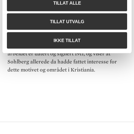
TILLAT ALLE
fra Akershus festning. Utsikten er sett fra
Dronningens batteri, og vestover mot Oscarshall.
Dette maleriet ble malt ferdig i løpet av noen få
TILLAT UTVALG
uker. Men Sohlberg hadde jobbet med variasjoner
av denne utsikten tidligere, og da valgt å gi motivet
IKKE TILLAT
en annen stemning og karakter. Det tidligere
arbeidet er datert og signert 1911, og viser at
Sohlberg allerede da hadde fattet interesse for
dette motivet og området i Kristiania.