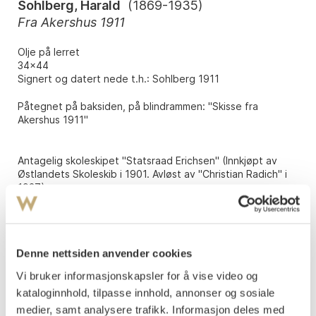
Sohlberg, Harald
(
1869-1935
)
Fra Akershus 1911
Olje på lerret
34x44
Signert og datert nede t.h.: Sohlberg 1911
Påtegnet på baksiden, på blindrammen: "Skisse fra
Akershus 1911"
Antagelig skoleskipet "Statsraad Erichsen" (Innkjøpt av
Østlandets Skoleskib i 1901. Avløst av "Christian Radich" i
1937).
UTSTILT
:
Kunstnernes Hus, Oslo "Harald Sohlbergs minneutstilling:
malerier, akvareller, tegninger og raderinger" 29.08.36 –
Denne nettsiden anvender cookies
20.09.36, kat.nr. 162
Vi bruker informasjonskapsler for å vise video og
Vurdering
kataloginnhold, tilpasse innhold, annonser og sosiale
NOK 3 000 000–4 000 000
medier, samt analysere trafikk. Informasjon deles med