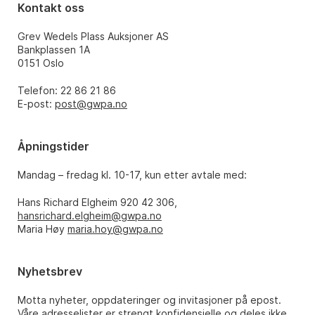
Kontakt oss
Grev Wedels Plass Auksjoner AS
Bankplassen 1A
0151 Oslo
Telefon: 22 86 21 86
E-post:
post@gwpa.no
Åpningstider
Mandag – fredag kl. 10-17, kun etter avtale med:
Hans Richard Elgheim 920 42 306,
hansrichard.elgheim@gwpa.no
Maria Høy
maria.hoy@gwpa.no
Nyhetsbrev
Motta nyheter, oppdateringer og invitasjoner på epost.
Våre adresselister er strengt konfidensielle og deles ikke