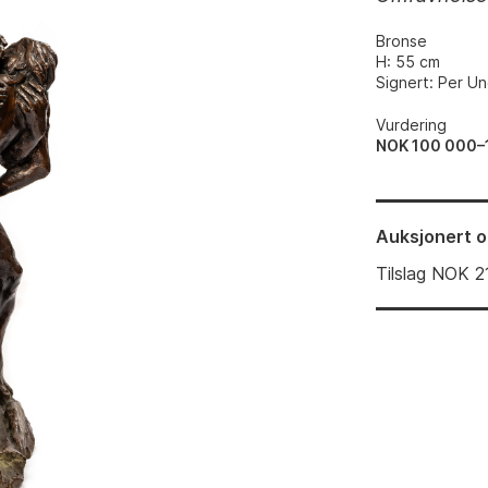
Bronse
H: 55 cm
Signert: Per U
Vurdering
NOK 100 000–
Auksjonert
o
Tilslag
NOK
2