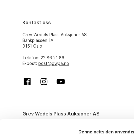
Kontakt oss
Grev Wedels Plass Auksjoner AS
Bankplassen 1A
0151 Oslo
Telefon: 22 86 21 86
E-post:
post@gwpa.no
Grev Wedels Plass Auksjoner AS
© All rights reserved. Design and code by
Anyone
Denne nettsiden anvende