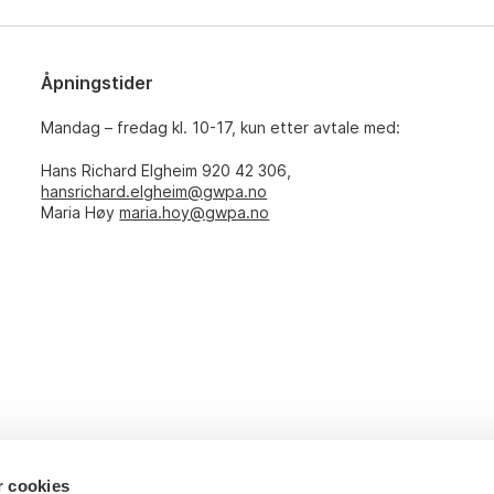
Åpningstider
Mandag – fredag kl. 10-17, kun etter avtale med:
Hans Richard Elgheim 920 42 306,
hansrichard.elgheim@gwpa.no
Maria Høy
maria.hoy@gwpa.no
r cookies