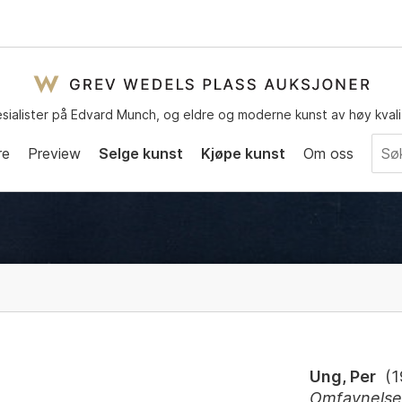
sialister på Edvard Munch, og eldre og moderne kunst av høy kvali
re
Preview
Selge kunst
Kjøpe kunst
Om oss
Ung, Per
(
1
Omfavnels