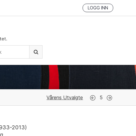
LOGG INN
tet.
Vårens Utvalgte
5
933-2013
)
en