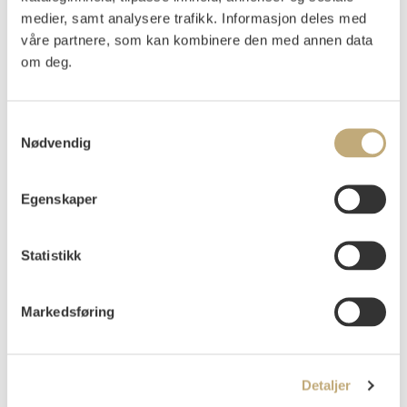
ungarskfødte István Korda Kovács «Stålmannen
medier, samt analysere trafikk. Informasjon deles med
Haukeland», som ble vist på NRK).
våre partnere, som kan kombinere den med annen data
om deg.
Vurdering
NOK 40 000–60 000
USD 3 800–5 700
EUR 3 500–5 200
Samtykkevalg
Nødvendig
Auksjonert
onsdag 5. juni 2024 kl 18:00
Egenskaper
Usolgt
Statistikk
Markedsføring
Detaljer