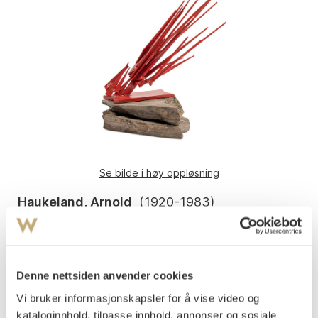
Se bilde i høy oppløsning
Haukeland, Arnold
(
1920-1983
)
Komposisjon
Stål og skifer
H med plinth: 39 cm
Denne nettsiden anvender cookies
Usignert
Vi bruker informasjonskapsler for å vise video og
PROVENIENS
:
kataloginnhold, tilpasse innhold, annonser og sosiale
István Korda Kovács (Tidlig på 1970-tallet lagde