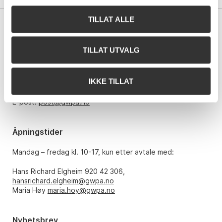
TILLAT ALLE
Kontakt oss
TILLAT UTVALG
Grev Wedels Plass Auksjoner AS
Bankplassen 1A
0151 Oslo
IKKE TILLAT
Telefon: 22 86 21 86
E-post:
post@gwpa.no
Åpningstider
Mandag – fredag kl. 10-17, kun etter avtale med:
Hans Richard Elgheim 920 42 306,
hansrichard.elgheim@gwpa.no
Maria Høy
maria.hoy@gwpa.no
Nyhetsbrev