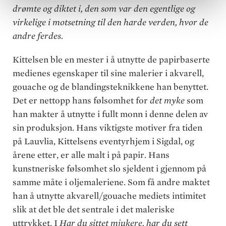
drømte og diktet i, den som var den egentlige og
virkelige i motsetning til den harde verden, hvor de
andre ferdes.
Kittelsen ble en mester i å utnytte de papirbaserte
medienes egenskaper til sine malerier i akvarell,
gouache og de blandingsteknikkene han benyttet.
Det er nettopp hans følsomhet for
det myke
som
han makter å utnytte i fullt monn i denne delen av
sin produksjon. Hans viktigste motiver fra tiden
på Lauvlia, Kittelsens eventyrhjem i Sigdal, og
årene etter, er alle malt i på papir. Hans
kunstneriske følsomhet slo sjeldent i gjennom på
samme måte i oljemaleriene. Som få andre maktet
han å utnytte akvarell/gouache mediets intimitet
slik at det ble det sentrale i det maleriske
uttrykket. I
Har du sittet mjukere, har du sett