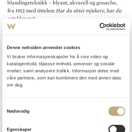
blandingsteknikk – blyant, akvarell og gouache,
fra 1912 med tittelen:
Har du sittet mjukere, har du
sett klarere?
Kittelsen benyttet et papirbasert medium, med
akvarell og gouache, som han behersket til
Denne nettsiden anvender cookies
fullkommenhet. I dette tilfellet er det de myke
egenskaper ved mediet som har kommet til sin
Vi bruker informasjonskapsler for å vise video og
kataloginnhold, tilpasse innhold, annonser og sosiale
rett ved at både skoglandskapet og bjørnen med
medier, samt analysere trafikk. Informasjon deles med
prinsessen på ryggen, ser ut til å være innhyllet i
våre partnere, som kan kombinere den med annen data
en morgendis eller lett tåke. De kommer mot oss
om deg.
ut av dette omtåkete landskapet. Bjørnenes hvite
fell og prinsessens røde og gule farger trer frem
fra skoglandskapets trær og blåbærlyngtuer,
Samtykkevalg
Nødvendig
direkte mot oss. De er sentralt plassert og vi ser
dem i høyde med den sittende prinsessen. Bjørnen
er hverken en polarbjørn eller en albino
Egenskaper