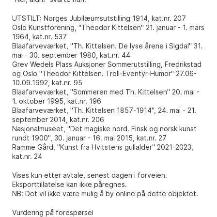
UTSTILT: Norges Jubilæumsutstilling 1914, kat.nr. 207
Oslo Kunstforening, "Theodor Kittelsen" 21. januar - 1. mars
1964, kat.nr. 537
Blaafarveværket, "Th. Kittelsen. De lyse årene i Sigdal" 31.
mai - 30. september 1980, kat.nr. 44
Grev Wedels Plass Auksjoner Sommerutstilling, Fredrikstad
og Oslo "Theodor Kittelsen. Troll-Eventyr-Humor" 27.06-
10.09.1992, kat.nr. 95
Blaafarveværket, "Sommeren med Th. Kittelsen" 20. mai -
1. oktober 1995, kat.nr. 196
Blaafarveværket, "Th. Kittelsen 1857-1914", 24. mai - 21.
september 2014, kat.nr. 206
Nasjonalmuseet, "Det magiske nord. Finsk og norsk kunst
rundt 1900", 30. januar - 16. mai 2015, kat.nr. 27
Ramme Gård, "Kunst fra Hvitstens gullalder" 2021-2023,
kat.nr. 24
Vises kun etter avtale, senest dagen i forveien.
Eksporttillatelse kan ikke påregnes.
NB: Det vil ikke være mulig å by online på dette objektet.
Vurdering på forespørsel