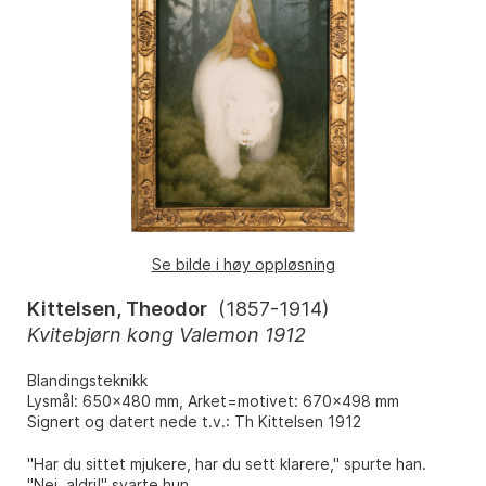
Se bilde i høy oppløsning
Kittelsen, Theodor
(
1857-1914
)
Kvitebjørn kong Valemon 1912
Blandingsteknikk
Lysmål: 650x480 mm, Arket=motivet: 670x498 mm
Signert og datert nede t.v.: Th Kittelsen 1912
"Har du sittet mjukere, har du sett klarere," spurte han.
"Nei, aldri!" svarte hun.