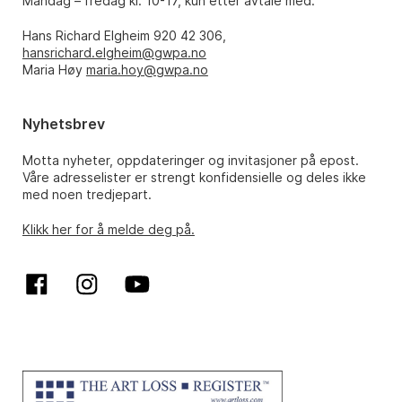
Mandag – fredag kl. 10-17, kun etter avtale med:
Hans Richard Elgheim 920 42 306,
hansrichard.elgheim@gwpa.no
Maria Høy
maria.hoy@gwpa.no
Nyhetsbrev
Motta nyheter, oppdateringer og invitasjoner på epost.
Våre adresselister er strengt konfidensielle og deles ikke
med noen tredjepart.
Klikk her for å melde deg på.