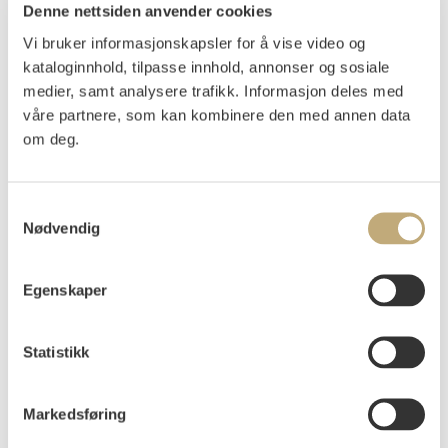
Denne nettsiden anvender cookies
Vi bruker informasjonskapsler for å vise video og
kataloginnhold, tilpasse innhold, annonser og sosiale
Tiller, Lars
(
1924-1994
)
medier, samt analysere trafikk. Informasjon deles med
Komposisjon 1962
våre partnere, som kan kombinere den med annen data
om deg.
Olje på plate
75x50
Signert og datert nede t.v.: Lars Tiller -62
Samtykkevalg
Vurdering
Nødvendig
NOK 70 000–90 000
USD 7 500–9 700
EUR 6 500–8 300
Egenskaper
Auksjonert
torsdag 4. juni 2026 kl 18:00
Statistikk
Tilslag
NOK
70 000
Markedsføring