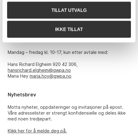
0151 Oslo
TILLAT UTVALG
Telefon: 22 86 21 86
E-post:
post@gwpa.no
IKKE TILLAT
Åpningstider
Mandag – fredag kl. 10-17, kun etter avtale med:
Hans Richard Elgheim 920 42 306,
hansrichard.elgheim@gwpa.no
Maria Høy
maria.hoy@gwpa.no
Nyhetsbrev
Motta nyheter, oppdateringer og invitasjoner på epost.
Våre adresselister er strengt konfidensielle og deles ikke
med noen tredjepart.
Klikk her for å melde deg på.