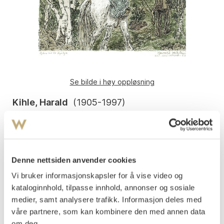
Se bilde i høy oppløsning
Kihle, Harald
(
1905-1997
)
Guro rid til kyrkje 1983
Litografi, lysmål
29x39
Signert og datert nede t.h.: Harald Kihle 83
Denne nettsiden anvender cookies
Påtegnet nede t.h.: Lito - prøvetrykk. Påtegnet med tittel
Vi bruker informasjonskapsler for å vise video og
nede t.v.
kataloginnhold, tilpasse innhold, annonser og sosiale
medier, samt analysere trafikk. Informasjon deles med
Vurdering
våre partnere, som kan kombinere den med annen data
NOK 8 000–10 000
om deg.