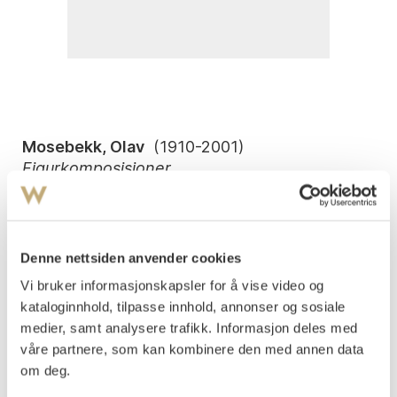
Mosebekk, Olav
(
1910-2001
)
Figurkomposisjoner
Avarell, lysmål
28x19
Signert nede og oppe t.h.: O. Mosebekk
Denne nettsiden anvender cookies
To stk. selges samlet.
Vi bruker informasjonskapsler for å vise video og
kataloginnhold, tilpasse innhold, annonser og sosiale
Vurdering
NOK 4 000
medier, samt analysere trafikk. Informasjon deles med
våre partnere, som kan kombinere den med annen data
om deg.