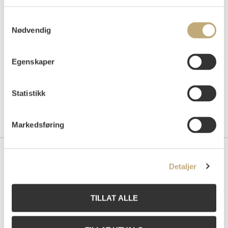
Auksjonert
tirsdag 18. desember 2001 kl 17:00
Tilslag
NOK
4 000
Samtykkevalg
Nødvendig
Egenskaper
Statistikk
Markedsføring
Kontakt oss
Detaljer
Grev Wedels Plass Auksjoner AS
Bankplassen 1A
TILLAT ALLE
0151 Oslo
Telefon: 22 86 21 86