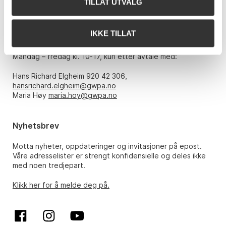
TILLAT UTVALG
E-post:
post@gwpa.no
IKKE TILLAT
Åpningstider
Mandag – fredag kl. 10-17, kun etter avtale med:
Hans Richard Elgheim 920 42 306,
hansrichard.elgheim@gwpa.no
Maria Høy
maria.hoy@gwpa.no
Nyhetsbrev
Motta nyheter, oppdateringer og invitasjoner på epost.
Våre adresselister er strengt konfidensielle og deles ikke
med noen tredjepart.
Klikk her for å melde deg på.