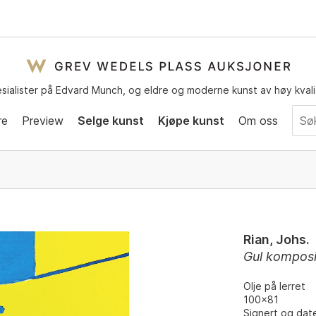
sialister på Edvard Munch, og eldre og moderne kunst av høy kvali
re
Preview
Selge kunst
Kjøpe kunst
Om oss
Rian, Johs.
Gul komposi
Olje på lerret
100x81
Signert og date