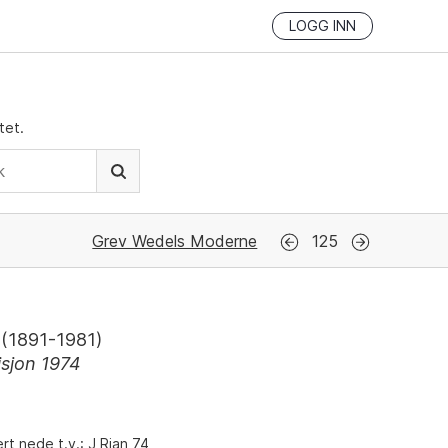
LOGG INN
tet.
Grev Wedels Moderne
125
(
1891-1981
)
sjon 1974
rt nede t.v.: J Rian 74