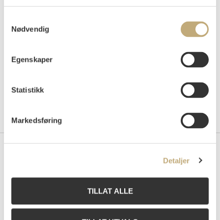
Auksjonert
lørdag 31. august 2002 kl 14:00
Tilslag
NOK
8 000
Samtykkevalg
Nødvendig
Egenskaper
Statistikk
Markedsføring
Kontakt oss
Detaljer
Grev Wedels Plass Auksjoner AS
Bankplassen 1A
TILLAT ALLE
0151 Oslo
Telefon: 22 86 21 86