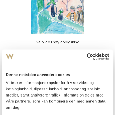
Se bilde i høy oppløsning
Rian, Johs.
(
1891-1981
)
Fra et vindu 1948
Blandingsteknikk, lysmål
26x20
Denne nettsiden anvender cookies
Signert og datert nede på midten.: J Rian 1948
Vi bruker informasjonskapsler for å vise video og
kataloginnhold, tilpasse innhold, annonser og sosiale
Vurdering
NOK 5 000–7 000
medier, samt analysere trafikk. Informasjon deles med
våre partnere, som kan kombinere den med annen data
om deg.