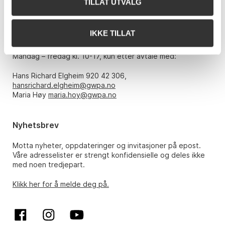
TILLAT UTVALG
E-post:
post@gwpa.no
IKKE TILLAT
Åpningstider
Mandag – fredag kl. 10-17, kun etter avtale med:
Hans Richard Elgheim 920 42 306,
hansrichard.elgheim@gwpa.no
Maria Høy
maria.hoy@gwpa.no
Nyhetsbrev
Motta nyheter, oppdateringer og invitasjoner på epost.
Våre adresselister er strengt konfidensielle og deles ikke
med noen tredjepart.
Klikk her for å melde deg på.