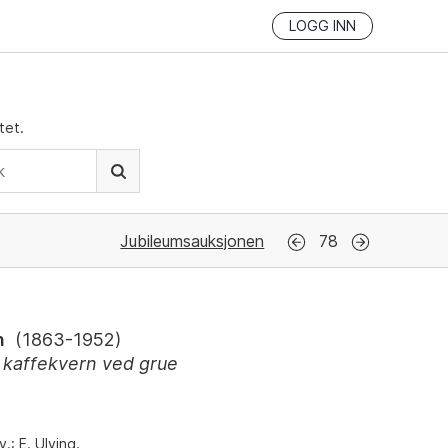
LOGG INN
tet.
Jubileumsauksjonen
78
n
(
1863-1952
)
 kaffekvern ved grue
.: E. Ulving.