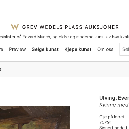
sialister på Edvard Munch, og eldre og moderne kunst av høy kvali
re
Preview
Selge kunst
Kjøpe kunst
Om oss
0
Ulving, Eve
Kvinne med
Olje på lerret
75x91
Signert nede t.v