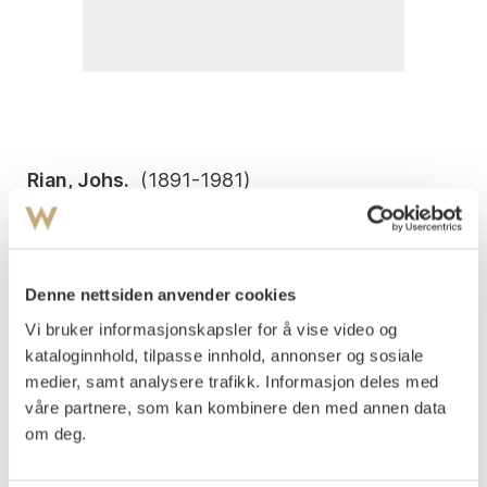
Rian, Johs.
(
1891-1981
)
Skjærgård med seilbåt 1944
Olje på plate
33x41
Signert og datert nede t.v.: J Rian 1944
Denne nettsiden anvender cookies
Vi bruker informasjonskapsler for å vise video og
Vurdering
kataloginnhold, tilpasse innhold, annonser og sosiale
NOK 10 000–15 000
medier, samt analysere trafikk. Informasjon deles med
våre partnere, som kan kombinere den med annen data
om deg.
Auksjonert
lørdag 19. august 2000 kl 15:00
Tilslag
NOK
6 000