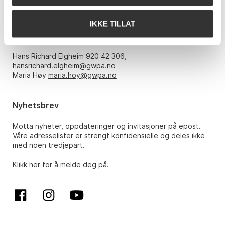
Åpningstider
IKKE TILLAT
Mandag – fredag kl. 10-17, kun etter avtale med:
Hans Richard Elgheim 920 42 306,
hansrichard.elgheim@gwpa.no
Maria Høy
maria.hoy@gwpa.no
Nyhetsbrev
Motta nyheter, oppdateringer og invitasjoner på epost.
Våre adresselister er strengt konfidensielle og deles ikke
med noen tredjepart.
Klikk her for å melde deg på.