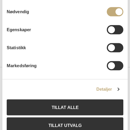
Samtykkevalg
Nødvendig
Egenskaper
Statistikk
Markedsføring
Kontakt oss
Detaljer
Grev Wedels Plass Auksjoner AS
Bankplassen 1A
0151 Oslo
TILLAT ALLE
Telefon: 22 86 21 86
E-post:
post@gwpa.no
TILLAT UTVALG