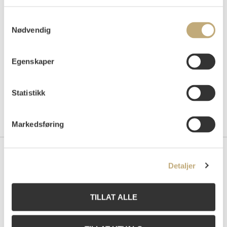
Auksjonert
tirsdag 16. desember 2003 kl 18:00
Tilslag
NOK
2 000
Samtykkevalg
Nødvendig
Egenskaper
Statistikk
Markedsføring
Kontakt oss
Detaljer
Grev Wedels Plass Auksjoner AS
Bankplassen 1A
TILLAT ALLE
0151 Oslo
Telefon: 22 86 21 86