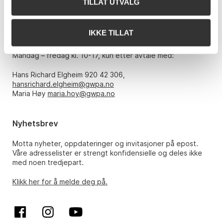
TILLAT UTVALG
E-post:
post@gwpa.no
IKKE TILLAT
Åpningstider
Mandag – fredag kl. 10-17, kun etter avtale med:
Hans Richard Elgheim 920 42 306,
hansrichard.elgheim@gwpa.no
Maria Høy
maria.hoy@gwpa.no
Nyhetsbrev
Motta nyheter, oppdateringer og invitasjoner på epost.
Våre adresselister er strengt konfidensielle og deles ikke
med noen tredjepart.
Klikk her for å melde deg på.