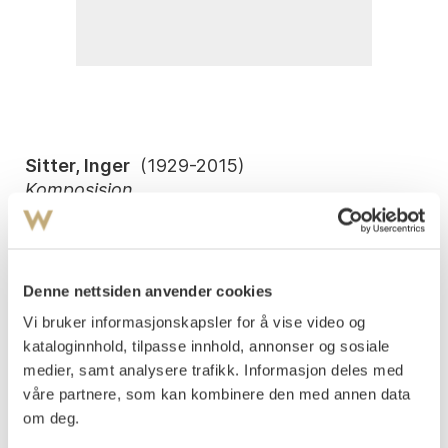
Sitter, Inger
(
1929-2015
)
Komposisjon
Litografi, lysmål
43x53
Signert nede t.h.: Inger Sitter
Denne nettsiden anvender cookies
Påtegnet med dedikasjon nede t.v.
Vi bruker informasjonskapsler for å vise video og
kataloginnhold, tilpasse innhold, annonser og sosiale
Vurdering
NOK 2 500
medier, samt analysere trafikk. Informasjon deles med
våre partnere, som kan kombinere den med annen data
om deg.