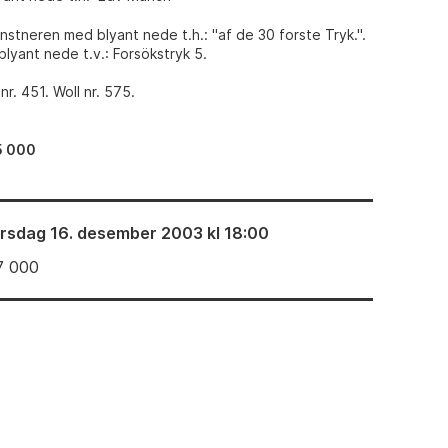
stneren med blyant nede t.h.: "af de 30 forste Tryk.".
lyant nede t.v.: Forsökstryk 5.
r. 451. Woll nr. 575.
5 000
irsdag 16. desember 2003 kl 18:00
7 000