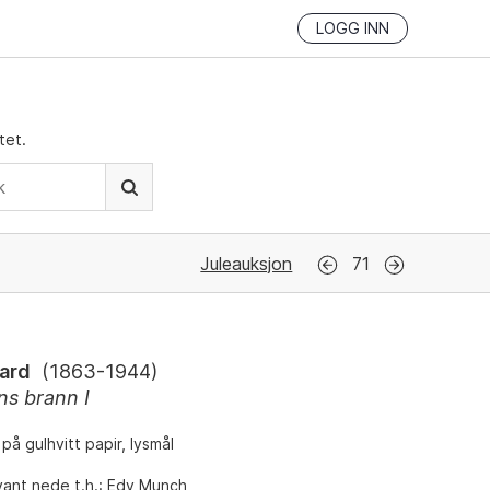
LOGG INN
tet.
Juleauksjon
71
ard
(
1863-1944
)
ns brann I
t på gulhvitt papir, lysmål
yant nede t.h.: Edv Munch