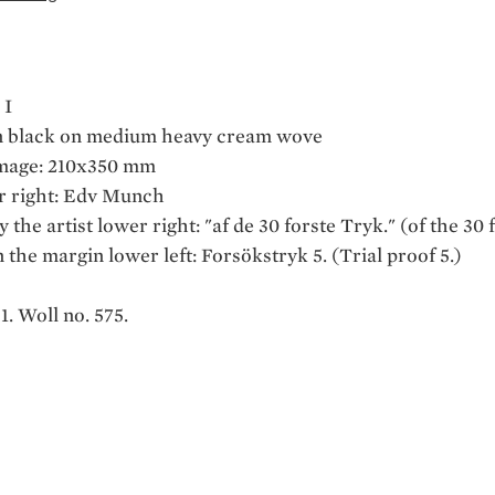
 I
in black on medium heavy cream wove
mage: 210x350 mm
er right: Edv Munch
 the artist lower right: "af de 30 forste Tryk." (of the 30 
 the margin lower left: Forsökstryk 5. (Trial proof 5.)
. Woll no. 575.