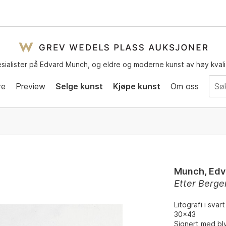
sialister på Edvard Munch, og eldre og moderne kunst av høy kvali
re
Preview
Selge kunst
Kjøpe kunst
Om oss
Munch, Edv
Etter Berge
Litografi i svar
30x43
Signert med bl