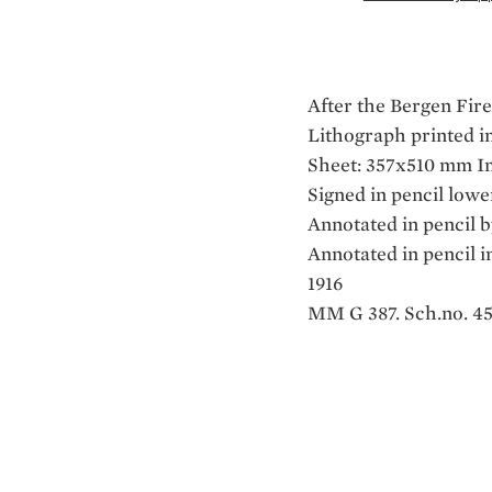
After the Bergen Fire
Lithograph printed 
Sheet: 357x510 mm I
Signed in pencil low
Annotated in pencil by
Annotated in pencil in
1916
MM G 387. Sch.no. 451