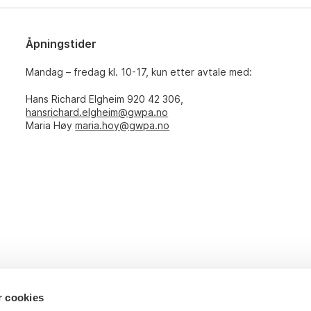
Åpningstider
Mandag – fredag kl. 10-17, kun etter avtale med:
Hans Richard Elgheim 920 42 306,
hansrichard.elgheim@gwpa.no
Maria Høy
maria.hoy@gwpa.no
r cookies