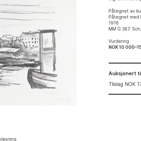
Påtegnet av kun
Påtegnet med b
1916
MM G 387. Sch.n
Vurdering
NOK 10 000–1
Auksjonert
t
Tilslag
NOK
1
pløsning