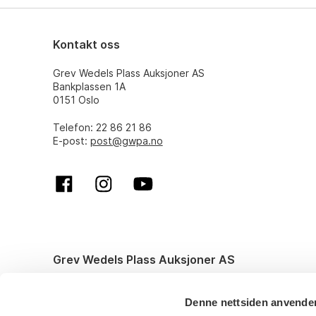
Kontakt oss
Grev Wedels Plass Auksjoner AS
Bankplassen 1A
0151 Oslo
Telefon: 22 86 21 86
E-post:
post@gwpa.no
Grev Wedels Plass Auksjoner AS
© All rights reserved. Design and code by
Anyone
Denne nettsiden anvende