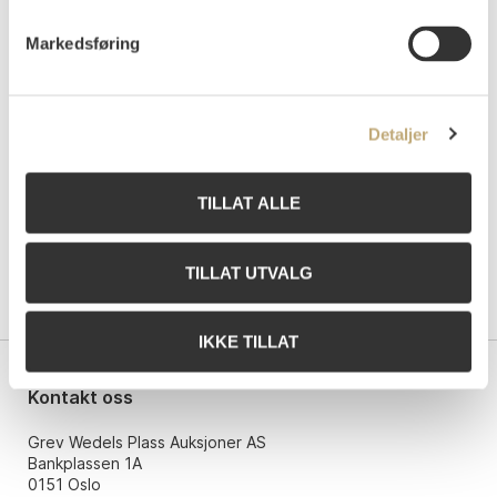
Annotated in pencil by the artist lower right:Tidlig
Markedsføring
Tryk 1911-12 (Early Print 1911-12)
Annotated in pencil with the printer's signature
lower left: O Felsing Berlin gdr.
Detaljer
1906. Sch.no. 248. Woll no. 278.
TILLAT ALLE
TILLAT UTVALG
IKKE TILLAT
Kontakt oss
Grev Wedels Plass Auksjoner AS
Bankplassen 1A
0151 Oslo