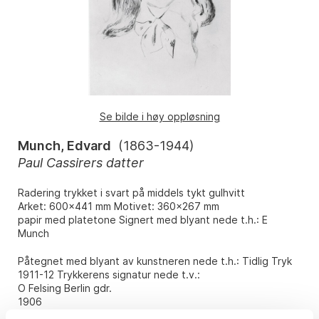
Se bilde i høy oppløsning
Munch, Edvard
(
1863-1944
)
Paul Cassirers datter
Radering trykket i svart på middels tykt gulhvitt
Arket: 600x441 mm Motivet: 360x267 mm
papir med platetone Signert med blyant nede t.h.: E
Munch
Påtegnet med blyant av kunstneren nede t.h.: Tidlig Tryk
1911-12 Trykkerens signatur nede t.v.:
O Felsing Berlin gdr.
1906
Sch.nr. 248. Woll nr. 278.