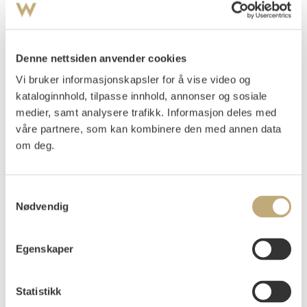
Vurdering
NOK 40 000–60 000
Denne nettsiden anvender cookies
Vi bruker informasjonskapsler for å vise video og
Auksjonert
mandag 29. november 2004 kl 21:00
kataloginnhold, tilpasse innhold, annonser og sosiale
medier, samt analysere trafikk. Informasjon deles med
Tilslag
NOK
35 000
våre partnere, som kan kombinere den med annen data
om deg.
Samtykkevalg
Nødvendig
Paul Cassirer's Daughter
Egenskaper
Intaglio print printed in black on medium heavy
cream wove with plate tone
Sheet: 600x441 mm Image: 360x267 mm
Statistikk
Signed in pencil lower right: E Munch