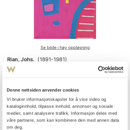
Se bilde i høy oppløsning
Rian, Johs.
(
1891-1981
)
Trappen 1980
Olje på lerret
101x82
Signert og datert nede t.v.: J Rian 80
Denne nettsiden anvender cookies
Vi bruker informasjonskapsler for å vise video og
Påtegnet med tittel på baksiden, på blindrammen.
kataloginnhold, tilpasse innhold, annonser og sosiale
Vurdering
medier, samt analysere trafikk. Informasjon deles med
NOK 60 000–80 000
våre partnere, som kan kombinere den med annen data
om deg.