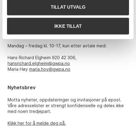
TILLAT UTVALG
Telefon: 22 86 21 86
E-post:
post@gwpa.no
IKKE TILLAT
Åpningstider
Mandag – fredag kl. 10-17, kun etter avtale med:
Hans Richard Elgheim 920 42 306,
hansrichard.elgheim@gwpa.no
Maria Høy
maria.hoy@gwpa.no
Nyhetsbrev
Motta nyheter, oppdateringer og invitasjoner på epost.
Våre adresselister er strengt konfidensielle og deles ikke
med noen tredjepart.
Klikk her for å melde deg på.