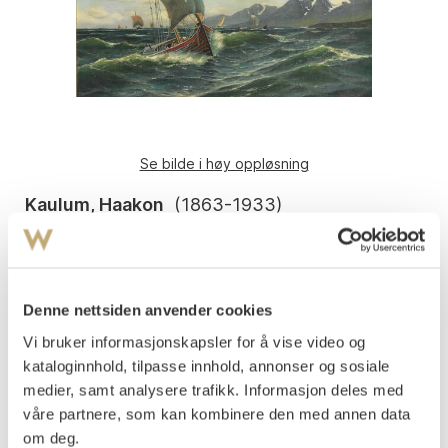
Se bilde i høy oppløsning
Kaulum, Haakon
(
1863-1933
)
Stanley og andre båter i rom sjø 1890
Olje på lerret
62x92
Signert og datert nede t.h.: Kaulum - 90.
Denne nettsiden anvender cookies
Vi bruker informasjonskapsler for å vise video og
Båten i forgrunnen heter: "Stanley".
kataloginnhold, tilpasse innhold, annonser og sosiale
Vurdering
medier, samt analysere trafikk. Informasjon deles med
NOK 15 000–20 000
våre partnere, som kan kombinere den med annen data
om deg.