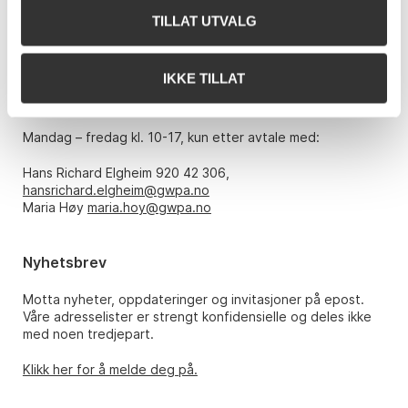
TILLAT UTVALG
Telefon: 22 86 21 86
E-post:
post@gwpa.no
IKKE TILLAT
Åpningstider
Mandag – fredag kl. 10-17, kun etter avtale med:
Hans Richard Elgheim 920 42 306,
hansrichard.elgheim@gwpa.no
Maria Høy
maria.hoy@gwpa.no
Nyhetsbrev
Motta nyheter, oppdateringer og invitasjoner på epost.
Våre adresselister er strengt konfidensielle og deles ikke
med noen tredjepart.
Klikk her for å melde deg på.