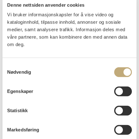
Denne nettsiden anvender cookies
Vi bruker informasjonskapsler for å vise video og
kataloginnhold, tilpasse innhold, annonser og sosiale
Auksjonert
tirsdag 28. november 2006 kl 19:00
medier, samt analysere trafikk. Informasjon deles med
Tilslag
NOK
72 000
våre partnere, som kan kombinere den med annen data
om deg.
Samtykkevalg
Nødvendig
Street in Como
Egenskaper
Lithograph printed in black on medium heavy
cream wove
Statistikk
Sheet: 495x379 mm Image: 354x243 mm
Signed in pencil lower right: E. Munch
1922
Markedsføring
Sch. no. 506. Woll no. 674.