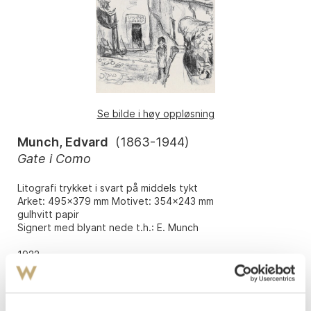
Se bilde i høy oppløsning
Munch, Edvard
(
1863-1944
)
Gate i Como
Litografi trykket i svart på middels tykt
Arket: 495x379 mm Motivet: 354x243 mm
gulhvitt papir
Signert med blyant nede t.h.: E. Munch
1922
Sch. nr. 506. Woll nr. 674.
Vurdering
NOK 50 000–70 000